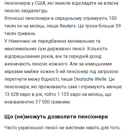
пенсіонерів у США, які звикли відкладати на власну
пенсію заздалегідь.
Японські пенсіонери в середньому отримують 150
тисяч єн на місяць, пише
Reuters
. Це трохи більше 39
тисяч гривень.
У Німеччині не передбачено мінімальних та
максимальних сум державної пенсії. Кількість
відпрацьованих років, вік та середній дохід
визначають пенсію кожного. Але за німецькими
мірками майже кожен 5-ий пенсіонер під загрозою
перетнути межу бідності, пише
Deutsche Welle
. Це
пенсіонери, які проживають самі і отримують менше
13 628 євро в рік, тобто 1 135 євро на місяць, що
еквівалентно 37 500 гривням.
Що (не)можуть дозволити пенсіонери
Часто української пенсії не вистачає навіть для того,