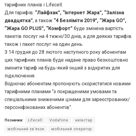
тарифних планів і Lifecell.
Для тарифів:
“Лайфхак”, “Інтернет Жара”, “Залізна
двадцятка”
, а також
“4 Безліміти 2019”, “Жара GO”,
“Жара GO PLUS”, “Комфорт”
буде змінена вартість
пакетів послуг на 4 тижні/30 днів, а для деяких тарифів
також і пакет послуг на один день.
З 14 грудня до 28 лютого наступного року абонентам
цих тарифних планів буде надане право безкоштовно
змінити тариф на будь-який інший з відкритих для
підключення.
Водночас абонентам пропонують скористатися новими
тарифними планами “з покращеними умовами та
спеціальними зниженими цінами для зареєстрованих/
персоніфікованих абонентів”.
Позначки:
Lifecell
Vodafone
київстар
мобільний зв’язок
мобільний оператор