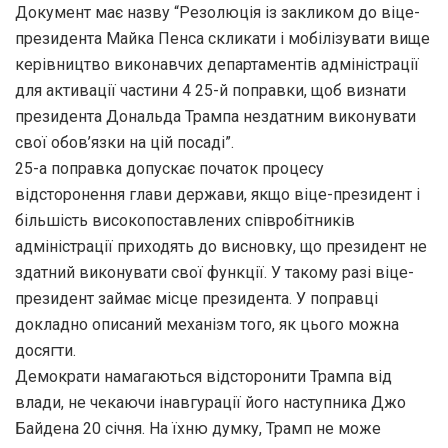
Документ має назву “Резолюція із закликом до віце-
президента Майка Пенса скликати і мобілізувати вище
керівництво виконавчих департаментів адміністрації
для активації частини 4 25-й поправки, щоб визнати
президента Дональда Трампа нездатним виконувати
свої обов’язки на цій посаді”.
25-а поправка допускає початок процесу
відсторонення глави держави, якщо віце-президент і
більшість високопоставлених співробітників
адміністрації приходять до висновку, що президент не
здатний виконувати свої функції. У такому разі віце-
президент займає місце президента. У поправці
докладно описаний механізм того, як цього можна
досягти.
Демократи намагаються відсторонити Трампа від
влади, не чекаючи інавгурації його наступника Джо
Байдена 20 січня. На їхню думку, Трамп не може