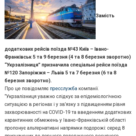
Замість
додаткових рейсів поїзда №43 Київ – Івано-
Франківськ 5 та 9 березня (4 та 8 березня зворотно)
“Укрзалізниця” призначила спеціальні рейси поїзда
№120 Запоріжжя – Львів 5 та 7 березня (6 та 8
березня зворотно).
Про це повідомляє
пресслужба
компанії.
“Укрзалізниця уважно слідкує за епідеміологічною
ситуацією в регіонах і у зв’язку з підвищенням рівня
захворюваності на COVID-19 та введенням додаткових
карантинних обмежень у Івано-Франківській області
пропонує альтернативні напрямки подорожі: серед 8
призначених до першого подовженого весняного