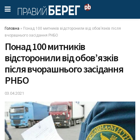
Головна
»
Понад 100 митників відсторонили від обов’язків після
вчорашнього засідання РНБО
Понад 100 митників
відсторонили від обов’язків
після вчорашнього засідання
РНБО
03.04.2021