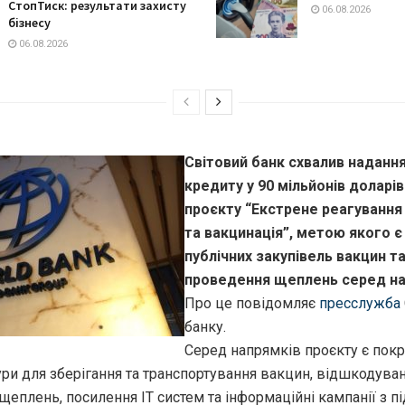
СтопТиск: результати захисту
06.08.2026
бізнесу
06.08.2026
Світовий банк схвалив надання
кредиту у 90 мільйонів доларів
проєкту “Екстрене реагування
та вакцинація”, метою якого є
публічних закупівель вакцин т
проведення щеплень серед на
Про це повідомляє
пресслужба
банку.
Серед напрямків проєкту є пок
ри для зберігання та транспортування вакцин, відшкодуван
щеплень, посилення IT систем та інформаційні кампанії з 