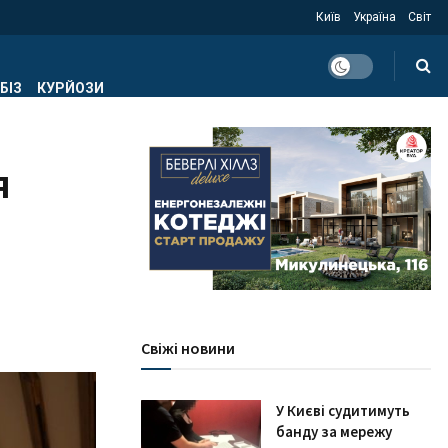
Київ
Україна
Світ
БІЗ
КУРЙОЗИ
я
Свіжі новини
У Києві судитимуть
банду за мережу