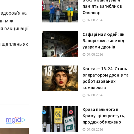
пам’ять загиблих в
Оленівці
 здоров’я на
ин між
07.08.2026
я вакцинації
Сафарі на людей: як
Запоріжжя живе під
м щеплень як
ударами дронів
07.08.2026
Контакт 18-24: Стань
оператором дронів та
роботизованих
комплексів
07.08.2026
Криза пального в
Криму: ціни ростуть,
продаж обмежено
07.08.2026