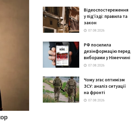
Відеоспостереження
у під’їзді: правила та
закон
07.08.2026
РФ посилила
дезінформацію перед
виборами у Німеччині
07.08.2026
Чому згас оптимізм
ЗСУ: аналіз ситуації
на фронті
07.08.2026