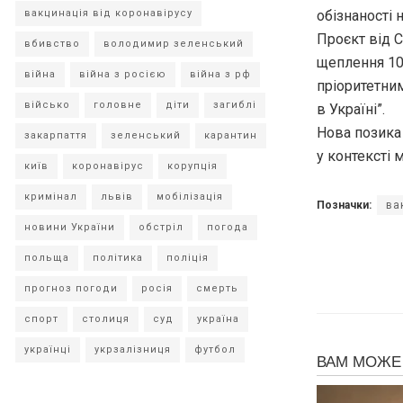
обізнаності 
вакцинація від коронавірусу
Проєкт від 
вбивство
володимир зеленський
щеплення 10
війна
війна з росією
війна з рф
пріоритетни
військо
головне
діти
загиблі
в Україні”.
Нова позика
закарпаття
зеленський
карантин
у контексті 
київ
коронавірус
корупція
кримінал
львів
мобілізація
Позначки:
ва
новини України
обстріл
погода
польща
політика
поліція
прогноз погоди
росія
смерть
спорт
столиця
суд
україна
українці
укрзалізниця
футбол