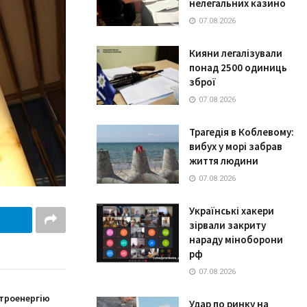
нелегальних казино
07.08.2026
Кияни легалізували
понад 2500 одиниць
зброї
07.08.2026
Трагедія в Коблевому:
вибух у морі забрав
життя людини
07.08.2026
Українські хакери
зірвали закриту
нараду міноборони
рф
07.08.2026
троенергію
Удар по ринку на