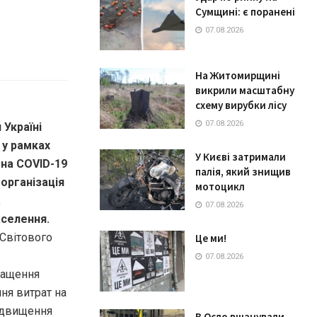
Сумщині: є поранені
07.08.2026
На Житомирщині
викрили масштабну
схему вирубки лісу
07.08.2026
 Україні
 у рамках
У Києві затримали
 на COVID-19
палія, який знищив
 організація
мотоцикл
а
07.08.2026
селення.
Світового
Це ми!
07.08.2026
ращення
ня витрат на
підвищення
В Осло вшанували