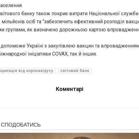
населення.
Світового банку також покриє витрати Національної служби
 мільйонів осіб та “забезпечить ефективний розподіл вакц
ми групами, як визначено дорожньою картою впровадженн
 допоможе Україні з закупівлею вакцин та впровадження
міжнародної ініціативи COVAX, так й інших.
кцинація від коронавірусу
світовий банк
Коментарі