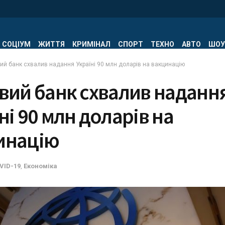
СОЦІУМ
ЖИТТЯ
КРИМІНАЛ
СПОРТ
ТЕХНО
АВТО
ШОУ
ий банк схвалив надання Україні 90 млн доларів на вакцинацію
вий банк схвалив наданн
ні 90 млн доларів на
инацію
VID-19
,
Економіка