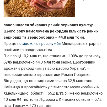
завершилося збирання ранніх зернових культур.
Цього року намолочена рекордна кількість ранніх
зернових та зернобобових – 44,8 млн тонн.
Про це
повідомляє пресслужба
Міністерства аграрної
політики та продовольства.
“На площі 10,2 млн га, що становить 100% до прогнозу,
було намолочено 44,8 млн тонн зерна. Цьогорічний
врожай є рекордним за всю історію України”, –
наголосив міністр агрополітики Роман Лещенко.
Він додав, що пшениці намолочено 32,8 млн тонн.
Найвища її врожайність у сільгосптоваровиробників
Хмельницької області – 65,2 ц/га. Ячменю намолочено
10 млн 94 тис. тонн. Лідером є Київська область – 57,2
ц/га. Гороху – 570 тис. тонн.