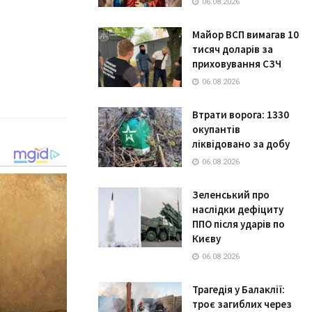
06.08.2026
Майор ВСП вимагав 10
тисяч доларів за
приховування СЗЧ
06.08.2026
Втрати ворога: 1330
окупантів
ліквідовано за добу
06.08.2026
Зеленський про
наслідки дефіциту
ППО після ударів по
Києву
06.08.2026
Трагедія у Балаклії:
троє загиблих через