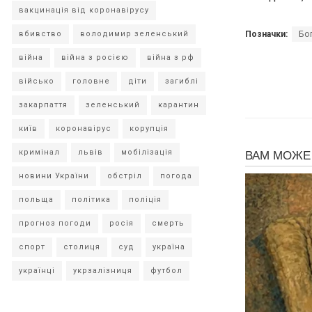
вакцинація від коронавірусу
Позначки:
Бо
вбивство
володимир зеленський
війна
війна з росією
війна з рф
військо
головне
діти
загиблі
закарпаття
зеленський
карантин
київ
коронавірус
корупція
кримінал
львів
мобілізація
новини України
обстріл
погода
польща
політика
поліція
прогноз погоди
росія
смерть
спорт
столиця
суд
україна
українці
укрзалізниця
футбол