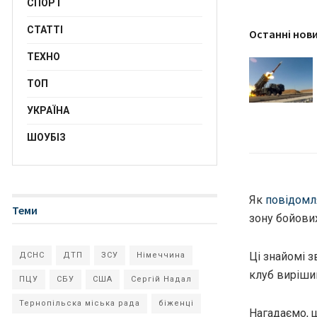
СПОРТ
СТАТТІ
Останні нов
ТЕХНО
ТОП
УКРАЇНА
ШОУБІЗ
Як
повідомл
Теми
зону бойови
Ці знайомі з
ДСНС
ДТП
ЗСУ
Німеччина
клуб вирішив
ПЦУ
СБУ
США
Сергій Надал
Тернопільска міська рада
біженці
Нагадаємо, щ