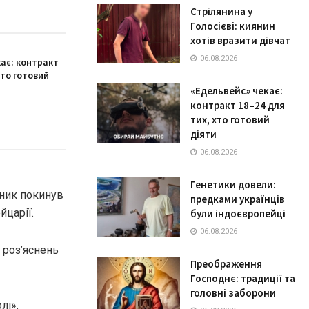
Стрілянина у
Голосієві: киянин
хотів вразити дівчат
06.08.2026
кає: контракт
хто готовий
«Едельвейс» чекає:
контракт 18–24 для
тих, хто готовий
діяти
06.08.2026
Генетики довели:
нник покинув
предками українців
йцарії.
були індоєвропейці
06.08.2026
 роз’яснень
Преображення
Господнє: традиції та
головні заборони
лі».