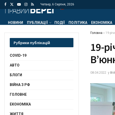
Четвер, 6 Серпня, 2026
НОВИНИ
ПУБЛІКАЦІЇ
ПОДІЇ
ПОЛІТИКА
ЕКОНОМІКА
Головна
»
19-рі
Рубрики публікацій
19-р
В’юн
COVID-19
АВТО
08.04.2022
у
Ві
БЛОГИ
ВІЙНА З РФ
ГОЛОВНЕ
ЕКОНОМІКА
ЖИТТЯ