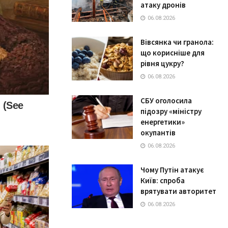
атаку дронів
06.08.2026
Вівсянка чи гранола:
що корисніше для
рівня цукру?
06.08.2026
СБУ оголосила
підозру «міністру
енергетики»
окупантів
06.08.2026
Чому Путін атакує
Київ: спроба
врятувати авторитет
06.08.2026