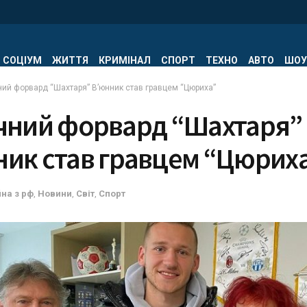
СОЦІУМ
ЖИТТЯ
КРИМІНАЛ
СПОРТ
ТЕХНО
АВТО
ШОУ
чний форвард “Шахтаря” В’юнник став гравцем “Цюриха”
ічний форвард “Шахтаря”
ник став гравцем “Цюрих
йна з рф
,
Новини
,
Світ
,
Спорт