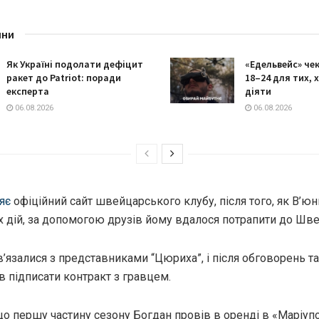
ини
Як Україні подолати дефіцит
«Едельвейс» че
ракет до Patriot: поради
18–24 для тих, 
експерта
діяти
06.08.2026
06.08.2026
яє
офіційний сайт швейцарського клубу, після того, як В’ю
х дій, за допомогою друзів йому вдалося потрапити до Шве
в’язалися з представниками “Цюриха”, і після обговорень та
 підписати контракт з гравцем.
о першу частину сезону Богдан провів в оренді в «Маріупо