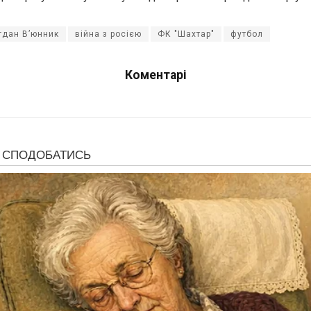
гдан В’юнник
війна з росією
ФК "Шахтар"
футбол
Коментарі