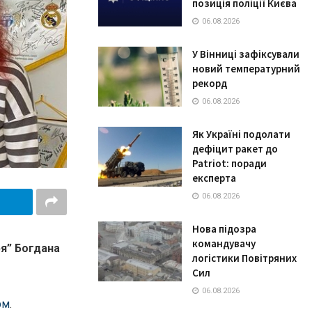
позиція поліції Києва
06.08.2026
У Вінниці зафіксували
новий температурний
рекорд
06.08.2026
Як Україні подолати
дефіцит ракет до
Patriot: поради
експерта
06.08.2026
Нова підозра
командувачу
я” Богдана
логістики Повітряних
Сил
06.08.2026
рм
.