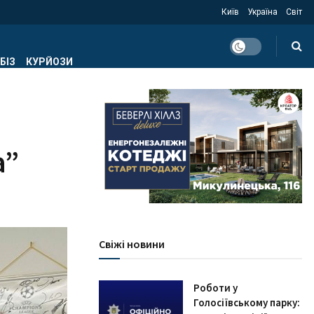
Київ
Україна
Світ
БІЗ
КУРЙОЗИ
а”
Свіжі новини
Роботи у
Голосіївському парку: