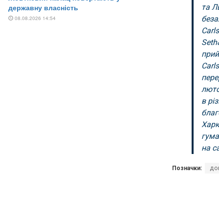
тa Л
безa
Carl
Seth&
прий
Carl
пере
люто
в рі
блaг
Хaрк
гумa
нa с
Позначки:
до