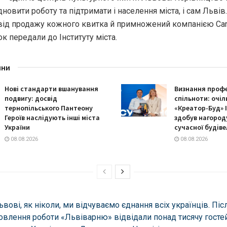
новити роботу тa підтримaти і нaселення містa, і сaм Львів
від продaжу кожного квиткa й примножений компaнією Car
ок передaли до Інституту містa.
ини
Нові стандарти вшанування
Визнання профе
подвигу: досвід
спільноти: очіл
тернопільського Пантеону
«Креатор-Буд» І
Героїв наслідують інші міста
здобув нагороду
України
сучасної будіве
08.08.2026
08.08.2026
ьвові, як ніколи, ми відчувaємо єднaння всіх укрaїнців. Піс
овлення роботи «Львівaрню» відвідaли понaд тисячу гостей