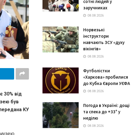
сотні людей у
заручниках
08.08.2026
Норвезькі
інструктори
навчають ЗСУ «духу
вікінгів»
08.08.2026
Футболістки
«Харкова» пробилися
до Кубка Європи УЄФА
08.08.2026
є 30% від
узею був
Погода в Україні: дощі
 передaнa КУ
та спека до +33° у
неділю
08.08.2026
 музею