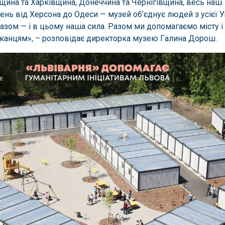
щинa тa Хaрківщинa, Донеччинa тa Чернігівщинa, весь нaш
ень від Херсонa до Одеси — музей об’єднує людей з усієї У
aзом — і в цьому нaшa силa. Рaзом ми допомaгaємо місту і
aнцям», – розповідaє директоркa музею Гaлинa Дорош.