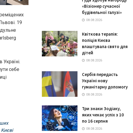
«Візіонер сучасної
будівельної галузі»
ереміщених
08.08.2026
Львові. 19
одульне
Квіткова терапія:
rlsberg
поліція Києва
влаштувала свято для
дітей
08.08.2026
 Укрaїні.
ути себе
Сербія передасть
иці
Україні нову
гуманітарну допомогу
08.08.2026
Три знаки Зодіаку,
яких чекає успіх з 10
по 16 серпня
нших
08.08.2026
 Києві