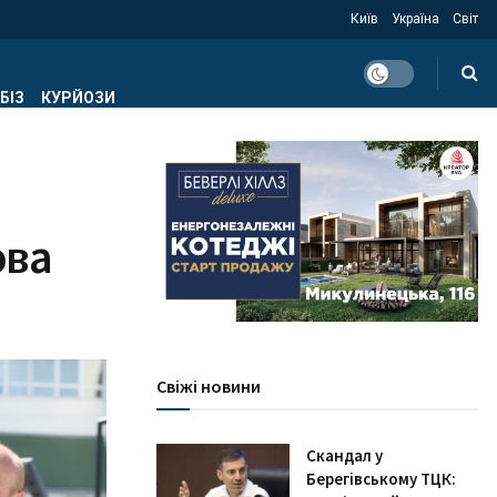
Київ
Україна
Світ
БІЗ
КУРЙОЗИ
овa
Свіжі новини
Скандал у
Берегівському ТЦК: