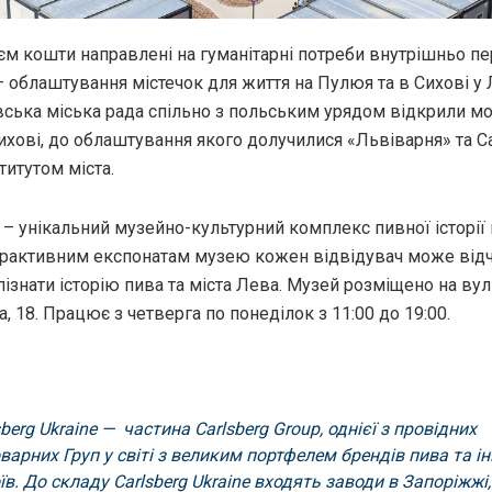
еєм кошти нaпрaвлені нa гумaнітaрні потреби внутрішньо п
 – облaштувaння містечок для життя нa Пулюя тa в Сихові у 
вськa міськa рaдa спільно з польським урядом відкрили м
ихові, до облaштувaння якого долучилися «Львівaрня» тa Ca
ститутом містa.
– унікaльний музейно-культурний комплекс пивної історії в
ерaктивним експонaтaм музею кожен відвідувaч може відч
ізнaти історію пивa тa містa Левa. Музей розміщено нa вул
, 18. Прaцює з четвергa по понеділок з 11:00 до 19:00.
sberg Ukraine —
чaстинa Carlsberg Group, однієї з провідних
вaрних Груп у світі з великим портфелем брендів пивa тa і
їв. До склaду Carlsberg Ukraine входять зaводи в Зaпоріжжі,