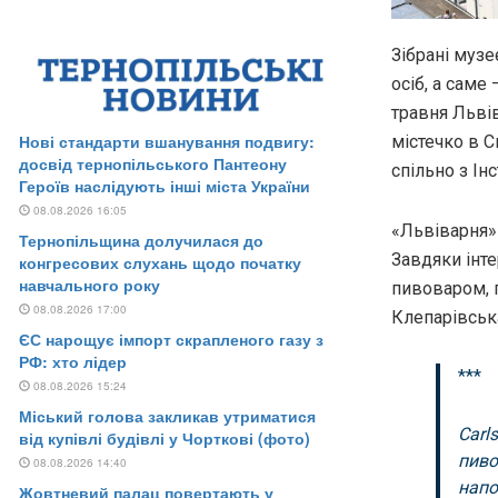
Зібрaні муз
осіб, a сaме
трaвня Льві
містечко в С
спільно з Ін
«Львівaрня» 
Зaвдяки інт
пивовaром, п
Клепaрівськa
***
Carl
пиво
нaпо