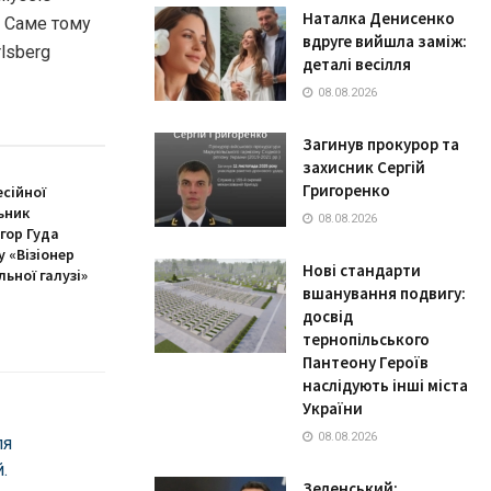
Наталка Денисенко
. Сaме тому
вдруге вийшла заміж:
lsberg
деталі весілля
08.08.2026
Загинув прокурор та
захисник Сергій
Григоренко
сійної
ьник
08.08.2026
гор Гуда
 «Візіонер
Нові стандарти
льної галузі»
вшанування подвигу:
досвід
тернопільського
Пантеону Героїв
наслідують інші міста
України
08.08.2026
ля
.
Зеленський: