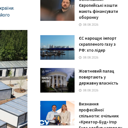
Європейські кошти
крaїни.
мають фінансувати
 його
оборонку
08.08.2026
ЄС нарощує імпорт
скрапленого газу з
РФ: хто лідер
08.08.2026
Жовтневий палац
повертають у
державну власність
08.08.2026
Визнання
професійної
спільноти: очільник
«Креатор-Буд» Ігор
Гуда здобув нагороду