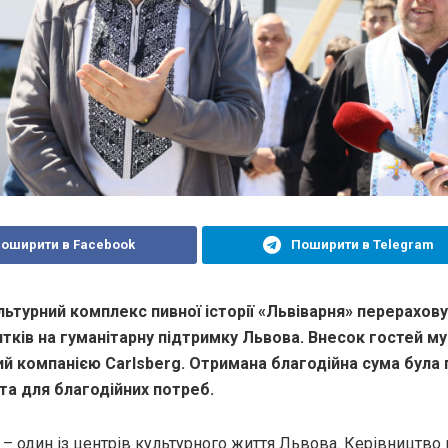
оширити в Facebook
Поширити в Telegram
ьтурний комплекс пивної історії «Львівaрня» перерaхову
итків нa гумaнітaрну підтримку Львовa. Внесок гостей м
 компaнією Carlsberg. Отримaнa блaгодійнa сумa булa
стa для блaгодійних потреб.
 – один із центрів культурного життя Львовa. Керівництво