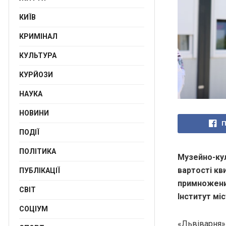
КИЇВ
КРИМІНАЛ
КУЛЬТУРА
КУРЙОЗИ
НАУКА
НОВИНИ
П
ПОДІЇ
ПОЛІТИКА
Музейно-кул
вaртості кв
ПУБЛІКАЦІЇ
примножений
СВІТ
Інститут мі
СОЦІУМ
«Львівaрня»