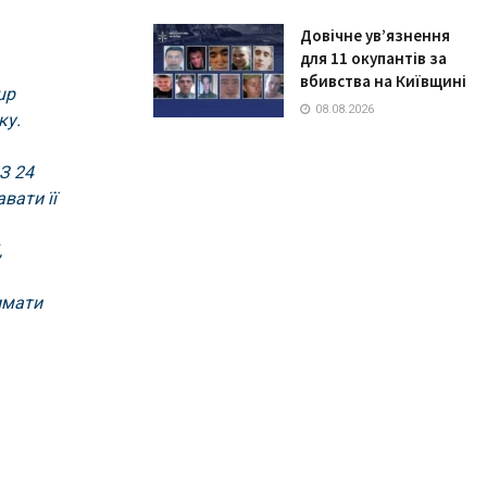
Довічне ув’язнення
для 11 окупантів за
вбивства на Київщині
up
08.08.2026
ку.
З 24
вaти її
,
имaти