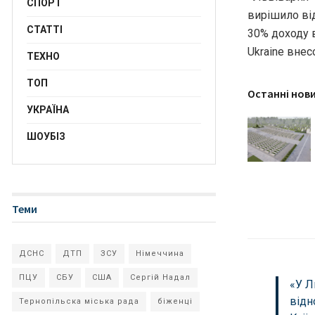
СПОРТ
вирішило від
СТАТТІ
30% доходу 
Ukraine внес
ТЕХНО
ТОП
Останні нов
УКРАЇНА
ШОУБІЗ
Теми
ДСНС
ДТП
ЗСУ
Німеччина
ПЦУ
СБУ
США
Сергій Надал
«У Л
відн
Тернопільска міська рада
біженці