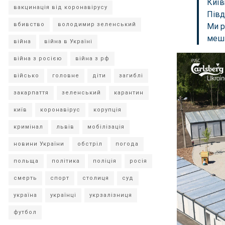
Київ
вакцинація від коронавірусу
Півд
вбивство
володимир зеленський
Ми р
мешк
війна
війна в Україні
війна з росією
війна з рф
військо
головне
діти
загиблі
закарпаття
зеленський
карантин
київ
коронавірус
корупція
кримінал
львів
мобілізація
новини України
обстріл
погода
польща
політика
поліція
росія
смерть
спорт
столиця
суд
україна
українці
укрзалізниця
футбол