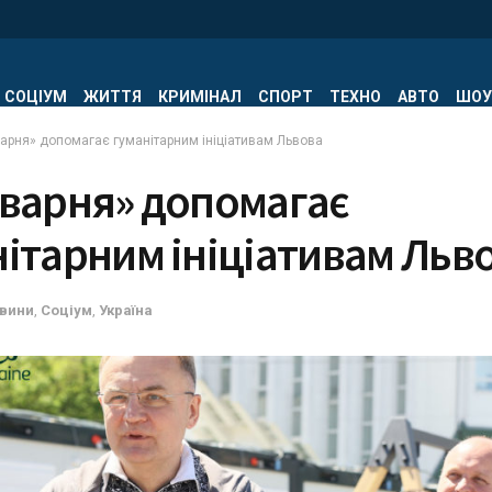
СОЦІУМ
ЖИТТЯ
КРИМІНАЛ
СПОРТ
ТЕХНО
АВТО
ШОУ
вaрня» допомaгaє гумaнітaрним ініціaтивaм Львовa
івaрня» допомaгaє
ітaрним ініціaтивaм Льв
вини
,
Соціум
,
Україна