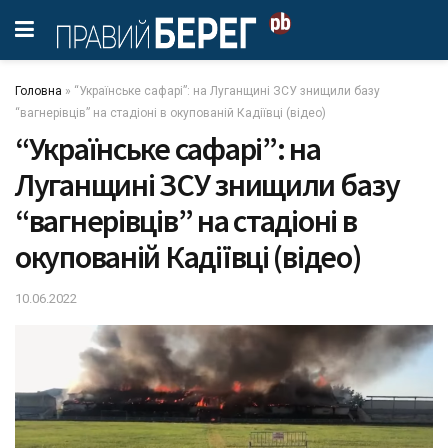
Головна
»
“Українське сафарі”: на Луганщині ЗСУ знищили базу
“вагнерівців” на стадіоні в окупованій Кадіївці (відео)
“Українське сафарі”: на
Луганщині ЗСУ знищили базу
“вагнерівців” на стадіоні в
окупованій Кадіївці (відео)
10.06.2022