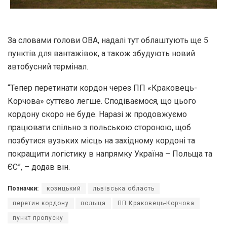
За словами голови ОВА, надалі тут облаштують ще 5
пунктів для вантажівок, а також збудують новий
автобусний термінал.
“Тепер перетинати кордон через ПП «Краковець-
Корчова» суттєво легше. Сподіваємося, що цього
кордону скоро не буде. Наразі ж продовжуємо
працювати спільно з польською стороною, щоб
позбутися вузьких місць на західному кордоні та
покращити логістику в напрямку Україна – Польща та
ЄС”, – додав він.
Позначки:
козицький
львівська область
перетин кордону
польща
ПП Краковець-Корчова
пункт пропуску