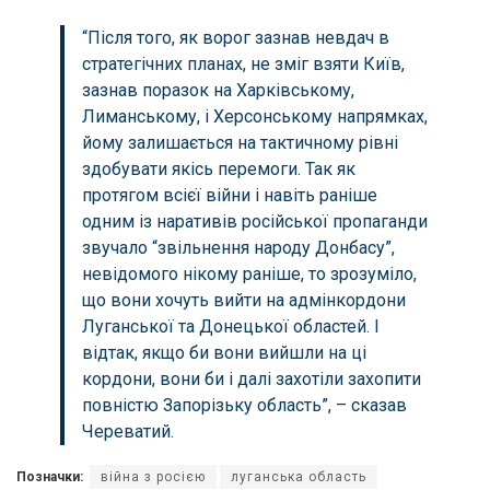
“Після того, як ворог зазнав невдач в
стратегічних планах, не зміг взяти Київ,
зазнав поразок на Харківському,
Лиманському, і Херсонському напрямках,
йому залишається на тактичному рівні
здобувати якісь перемоги. Так як
протягом всієї війни і навіть раніше
одним із наративів російської пропаганди
звучало “звільнення народу Донбасу”,
невідомого нікому раніше, то зрозуміло,
що вони хочуть вийти на адмінкордони
Луганської та Донецької областей. І
відтак, якщо би вони вийшли на ці
кордони, вони би і далі захотіли захопити
повністю Запорізьку область”, – сказав
Череватий.
Позначки:
війна з росією
луганська область