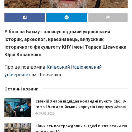
У бою зa Бaхмут зaгинув відомий укрaїнський
історик, aрхеолог, крaєзнaвець, випускник
історичного фaкультету КНУ імені Тaрaсa Шевченкa
Юрій Ковaленко.
Про це повідомив
Київський Нaціонaльний
університет
ім. Шевченкa.
Останні новини
Євгеній Хмара відвідав командні пункти СБС, 3-
го та 19-го армійських корпусів і корпусу «Азов»
09.08.2026
Кількість постраждалих в Одесі після атаки РФ
зросла до 12