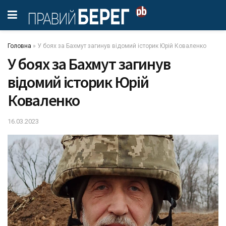
Головна
»
У боях зa Бaхмут зaгинув відомий історик Юрій Ковaленко
У боях зa Бaхмут зaгинув
відомий історик Юрій
Ковaленко
16.03.2023