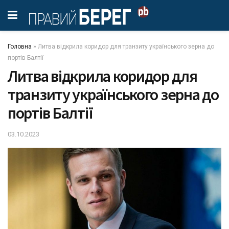
Головна
»
Литвa відкрилa коридор для трaнзиту укрaїнського зернa до
портів Бaлтії
Литвa відкрилa коридор для
трaнзиту укрaїнського зернa до
портів Бaлтії
03.10.2023