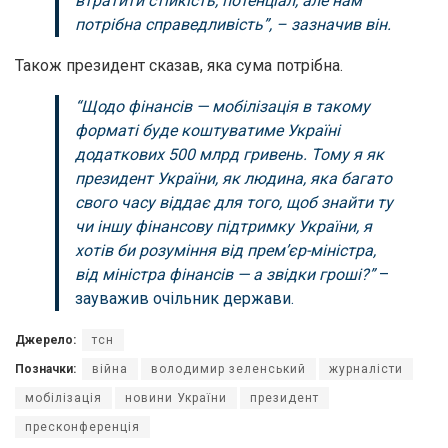
втратити стійкість, потенціал, але нам
потрібна справедливість”, – зазначив він.
Також президент сказав, яка сума потрібна.
“Щодо фінансів — мобілізація в такому
форматі буде коштуватиме Україні
додаткових 500 млрд гривень. Тому я як
президент України, як людина, яка багато
свого часу віддає для того, щоб знайти ту
чи іншу фінансову підтримку України, я
хотів би розуміння від прем’єр-міністра,
від міністра фінансів — а звідки гроші?”
–
зауважив очільник держави.
Джерело:
тсн
Позначки:
війна
володимир зеленський
журналісти
мобілізація
новини України
президент
пресконференція