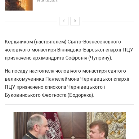
08.08.2026
Керівником (настоятелем) Свято-Вознесенського
чоловічого монастиря Вінницько-Барської єпархії ПЦУ
призначено архімандрита Софронія (Чуприну).
На посаду настоятеля чоловічого монастиря святого
великомученика Пантелеймона Чернівецької єпархії
ПЦУ призначено єпископа Чернівецького і
Буковинського Феогноста (Бодоряка).