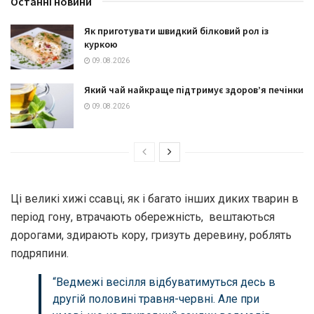
Останні новини
Як приготувати швидкий білковий рол із
куркою
09.08.2026
Який чай найкраще підтримує здоров’я печінки
09.08.2026
Ці великі хижі ссавці, як і багато інших диких тварин в
період гону, втрачають обережність, вештаються
дорогами, здирають кору, гризуть деревину, роблять
подряпини.
“Ведмежі весілля відбуватимуться десь в
другій половині травня-червні. Але при