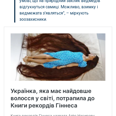
умові, що на природний заклик ведмедів
відгукнуться самиці. Можливо, взимку і
ведмежата з’являться”, – міркують
зоозахисники.