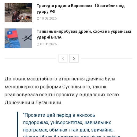
Трагедія родини Воронових: 10 загиблих від
удару РФ
10.08.2026
Тайвань випробував дрони, схожі на українські
ударні БПЛА
09.08.2026
До повномасштабного вторгнення дівчина була
менеджеркою реформи Суспільного, також
реалізовувала освітні проєкти у віддалених селах
Донеччини й Луганщини.
“Прожити цей період в якихось
подорожах, університетах, навчальних
програмах, обмінах і так далі, звичайно,