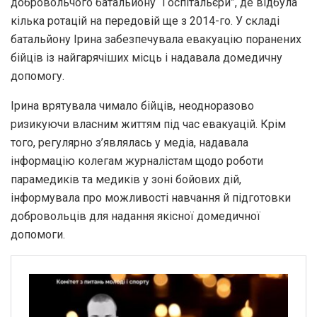
добровольчого батальйону “Госпітальєри”, де відбула
кілька ротацій на передовій ще з 2014-го. У складі
батальйону Ірина забезпечувала евакуацію поранених
бійців із найгарячіших місць і надавала домедичну
допомогу.
Ірина врятувала чимало бійців, неодноразово
ризикуючи власним життям під час евакуацій. Крім
того, регулярно з’являлась у медіа, надавала
інформацію колегам журналістам щодо роботи
парамедиків та медиків у зоні бойових дій,
інформувала про можливості навчання й підготовки
добровольців для надання якісної домедичної
допомоги.