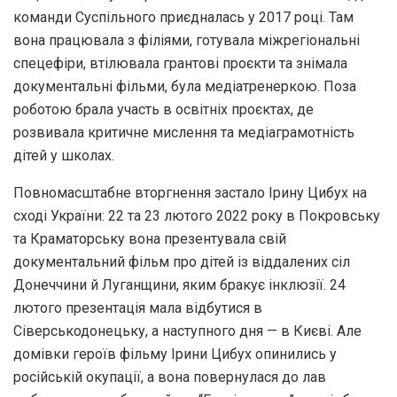
команди Суспільного приєдналась у 2017 році. Там
вона працювала з філіями, готувала міжрегіональні
спецефіри, втілювала грантові проєкти та знімала
документальні фільми, була медіатренеркою. Поза
роботою брала участь в освітніх проєктах, де
розвивала критичне мислення та медіаграмотність
дітей у школах.
Повномасштабне вторгнення застало Ірину Цибух на
сході України: 22 та 23 лютого 2022 року в Покровську
та Краматорську вона презентувала свій
документальний фільм про дітей із віддалених сіл
Донеччини й Луганщини, яким бракує інклюзії. 24
лютого презентація мала відбутися в
Сіверськодонецьку, а наступного дня — в Києві. Але
домівки героїв фільму Ірини Цибух опинились у
російській окупації, а вона повернулася до лав