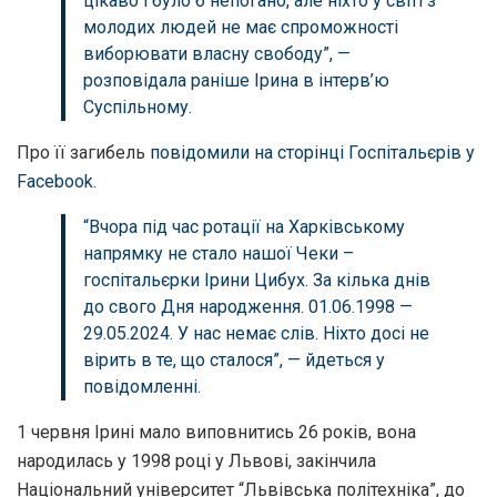
цікаво і було б непогано, але ніхто у світі з
молодих людей не має спроможності
виборювати власну свободу”, —
розповідала раніше Ірина в інтерв’ю
Суспільному.
Про її загибель
повідомили на сторінці Госпітальєрів у
Facebook.
“Вчора під час ротації на Харківському
напрямку не стало нашої Чеки –
госпітальєрки Ірини Цибух. За кілька днів
до свого Дня народження. 01.06.1998 —
29.05.2024. У нас немає слів. Ніхто досі не
вірить в те, що сталося”, — йдеться у
повідомленні.
1 червня Ірині мало виповнитись 26 років, вона
народилась у 1998 році у Львові, закінчила
Національний університет “Львівська політехніка”, до