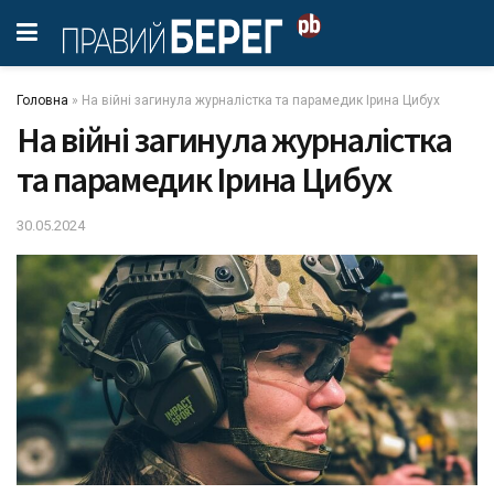
Головна
»
На війні загинула журналістка та парамедик Ірина Цибух
На війні загинула журналістка
та парамедик Ірина Цибух
30.05.2024