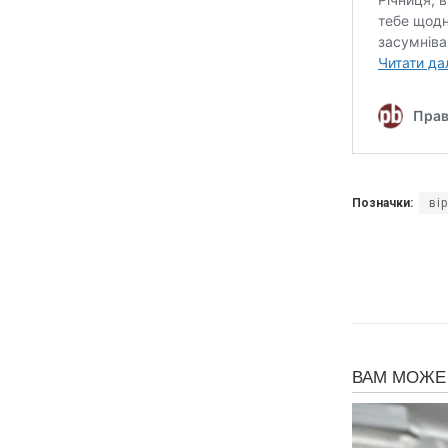
Позначки:
ві