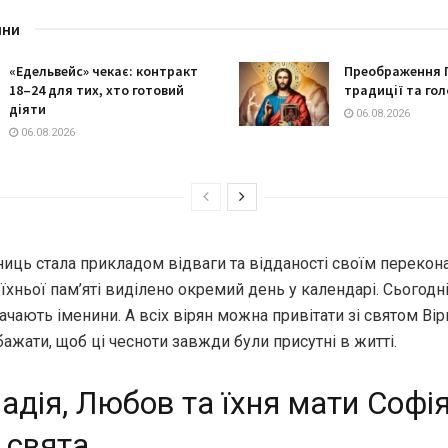
ини
«Едельвейс» чекає: контракт
Преображення 
18–24 для тих, хто готовий
традиції та гол
діяти
06.08.2026
06.08.2026
ниць стала прикладом відваги та відданості своїм перекон
хньої пам’яті виділено окремий день у календарі. Сьогодні
ачають іменини. А всіх вірян можна привітати зі святом Віри
бажати, щоб ці чесноти завжди були присутні в житті.
Надія, Любов та їхня мати Софія
я свята