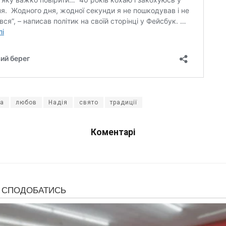
ра
любов
Надія
свято
традиції
Коментарі