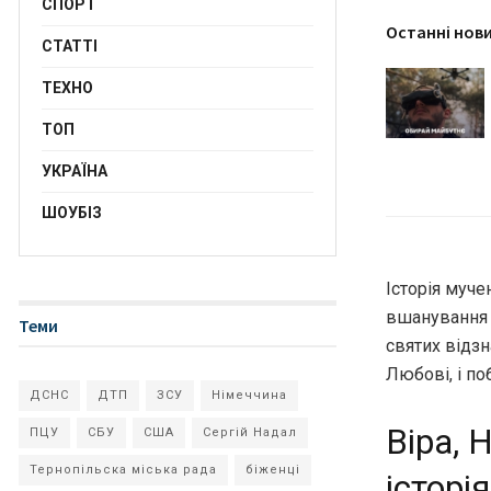
СПОРТ
Останні нов
СТАТТІ
ТЕХНО
ТОП
УКРАЇНА
ШОУБІЗ
Історія муче
вшанування ї
Теми
святих відзн
Любові, і по
ДСНС
ДТП
ЗСУ
Німеччина
Віра, 
ПЦУ
СБУ
США
Сергій Надал
Тернопільска міська рада
біженці
історі