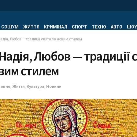
СОЦІУМ
ЖИТТЯ
КРИМІНАЛ
СПОРТ
ТЕХНО
АВТО
ШОУ
Надія, Любов — традиції свята за новим стилем
 Надія, Любов — традиції 
овим стилем
ловне
,
Життя
,
Культура
,
Новини