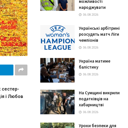
можливості
народжувати
06.08.2026
Українські арбітрині
розсудять матч Ліги
чемпіонів
06.08.2026
Україна матиме
балістику
06.08.2026
 сестер-
На Сумщині викрили
ія і Любов
податківців на
хабарництві
06.08.2026
Уроки безпеки для