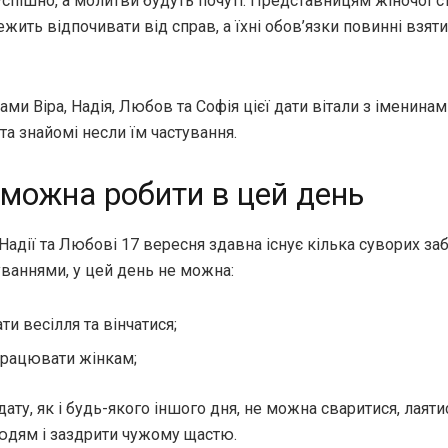
успішно, а молитви будуть почуті. Представницям жіночої ст
жить відпочивати від справ, а їхні обов’язки повинні взяти
ами Віра, Надія, Любов та Софія цієї дати
вітали з іменинам
 та знайомі несли їм частування.
можна робити в цей день
 Надії та Любові 17 вересня здавна існує кілька суворих заб
уваннями, у цей день
не можна
:
ти весілля та вінчатися;
рацювати жінкам;
ату, як і будь-якого іншого дня, не можна сваритися, лаяти
юдям і заздрити чужому щастю.