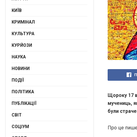
КИЇВ
КРИМІНАЛ
КУЛЬТУРА
КУРЙОЗИ
НАУКА
НОВИНИ
П
ПОДІЇ
ПОЛІТИКА
Щороку
17 
мучениць, я
ПУБЛІКАЦІЇ
були страчен
СВІТ
СОЦІУМ
Про це пиш