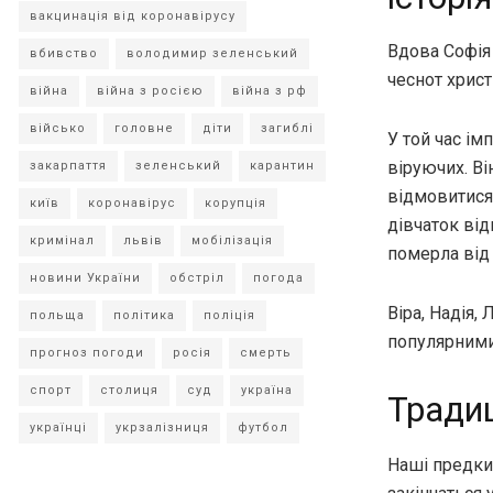
вакцинація від коронавірусу
Вдова Софія 
вбивство
володимир зеленський
чеснот христ
війна
війна з росією
війна з рф
військо
головне
діти
загиблі
У той час ім
віруючих. Ві
закарпаття
зеленський
карантин
відмовитися 
київ
коронавірус
корупція
дівчаток від
кримінал
львів
мобілізація
померла від 
новини України
обстріл
погода
Віра, Надія,
польща
політика
поліція
популярними
прогноз погоди
росія
смерть
спорт
столиця
суд
україна
Традиц
українці
укрзалізниця
футбол
Наші предки