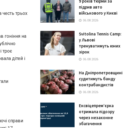
9 років тюрми за
підрив авто
військового у Києві
а честь трьох
06.08.2026
Svitolina Tennis Camp:
в гоніння на
у Львові
публічно
тренуватимуть юних
і троє
зірок
вала дітей і
06.08.2026
На Дніпропетровщині
судитимуть банду
тали
контрабандистів
06.08.2026
Ексвіцепрем’єрка
отримала підозру
через незаконне
ночі справи
збагачення