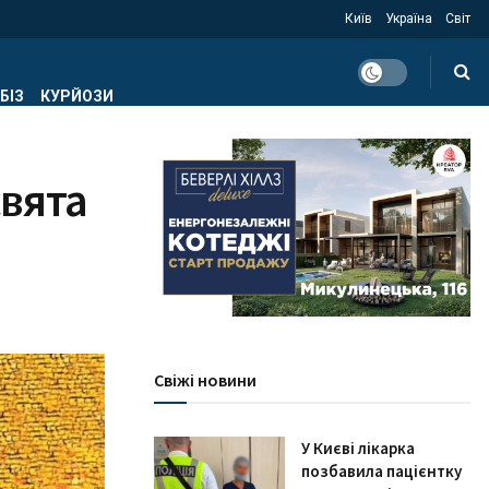
Київ
Україна
Світ
БІЗ
КУРЙОЗИ
свята
Свіжі новини
У Києві лікарка
позбавила пацієнтку