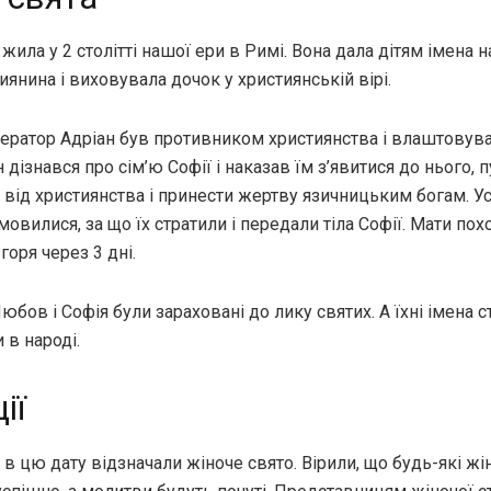
жила у 2 столітті нашої ери в Римі. Вона дала дітям імена н
иянина і виховувала дочок у християнській вірі.
ператор Адріан був противником християнства і влаштовува
н дізнався про сім’ю Софії і наказав їм з’явитися до нього, 
від християнства і принести жертву язичницьким богам. Ус
мовилися, за що їх стратили і передали тіла Софії. Мати похо
горя через 3 дні.
 Любов і Софія були зараховані до лику святих. А їхні імена с
 в народі.
ії
 в цю дату відзначали
жіноче свято
. Вірили, що будь-які жі