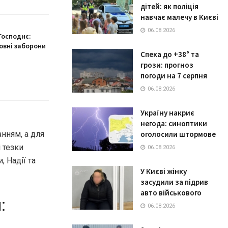
дітей: як поліція
навчає малечу в Києві
06.08.2026
Господнє:
овні заборони
Спека до +38° та
грози: прогноз
погоди на 7 серпня
06.08.2026
Україну накриє
негода: синоптики
анням, а для
оголосили штормове
 тезки
06.08.2026
, Надії та
У Києві жінку
засудили за підрив
авто військового
:
06.08.2026