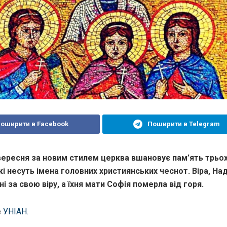
оширити в Facebook
Поширити в Telegram
вересня
за новим стилем церква вшановує пам’ять трьох
кі несуть імена головних християнських чеснот. Віра, Над
і за свою віру, а їхня мати Софія померла від горя.
е
УНІАН.