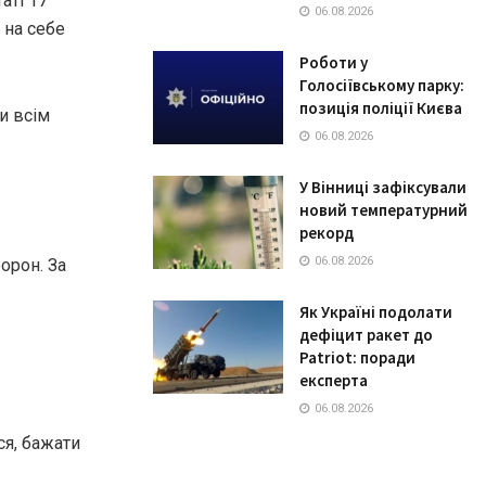
аті 17
06.08.2026
 на себе
Роботи у
Голосіївському парку:
позиція поліції Києва
и
всім
06.08.2026
У Вінниці зафіксували
новий температурний
рекорд
06.08.2026
орон. За
Як Україні подолати
дефіцит ракет до
Patriot: поради
експерта
06.08.2026
ся, бажати