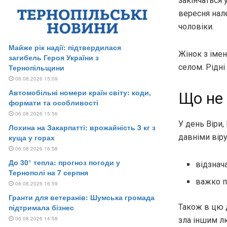
закінчаться 
вересня нале
чоловіки.
Жінок з імен
селом. Рідні
Що не 
У день Віри,
давніми вір
відзнача
важко п
Також в цю д
зла іншим л