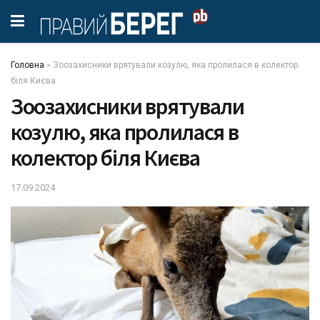
Головна
»
Зоозахисники врятували козулю, яка пролилася в колектор
біля Києва
Зоозахисники врятували
козулю, яка пролилася в
колектор біля Києва
17.09.2024