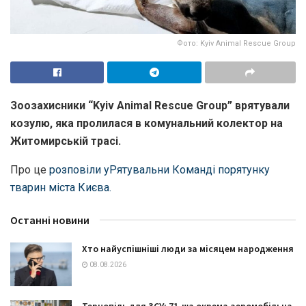
Фото: Kyiv Animal Rescue Group
Зоозахисники “Kyiv Animal Rescue Group” врятували
козулю, яка пролилася в комунальний колектор на
Житомирській трасі.
Про це
розповіли уРятувальни Команді порятунку
тварин міста Києва.
Останні новини
Хто найуспішніші люди за місяцем народження
08.08.2026