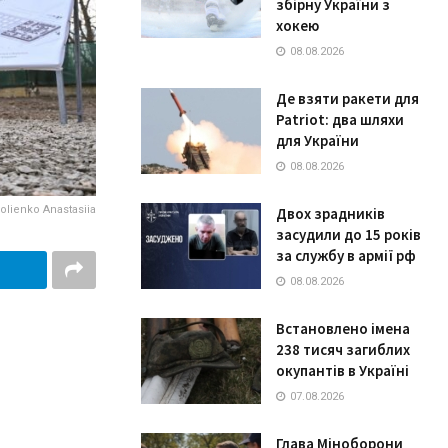
збірну України з
хокею
08.08.2026
Де взяти ракети для
Patriot: два шляхи
для України
08.08.2026
lienko Anastasiia
Двох зрадників
засудили до 15 років
за службу в армії рф
08.08.2026
Встановлено імена
238 тисяч загиблих
окупантів в Україні
07.08.2026
Глава Міноборони