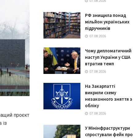
07.08.2026
РФ знищила понад
мільйон українських
підручників
07.08.2026
Чому дипломатичний
наступ України у США
втратив темп
07.08.2026
На Закарпатті
викрили схему
незаконного зняття з
обліку
07.08.2026
ращий проєкт
 із
У Мінінфраструктури
спростували фейк про