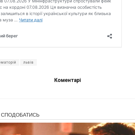
ематорій
львів
Коментарі