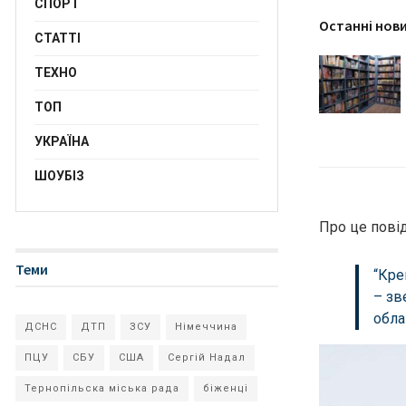
СПОРТ
Останні нов
СТАТТІ
ТЕХНО
ТОП
УКРАЇНА
ШОУБІЗ
Про це пов
Теми
“Кре
– зв
обла
ДСНС
ДТП
ЗСУ
Німеччина
ПЦУ
СБУ
США
Сергій Надал
Тернопільска міська рада
біженці