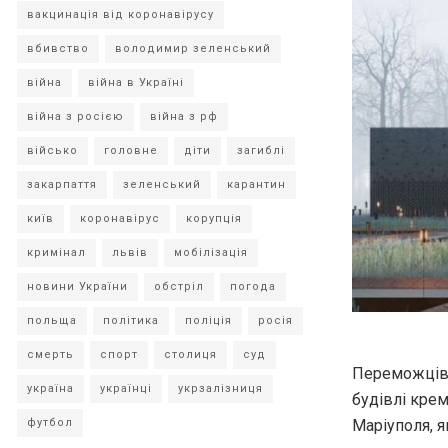
вакцинація від коронавірусу
вбивство
володимир зеленський
війна
війна в Україні
війна з росією
війна з рф
військо
головне
діти
загиблі
закарпаття
зеленський
карантин
київ
коронавірус
корупція
кримінал
львів
мобілізація
новини України
обстріл
погода
польща
політика
поліція
росія
смерть
спорт
столиця
суд
Переможців 
україна
українці
укрзалізниця
будівлі крем
Маріуполя, я
футбол