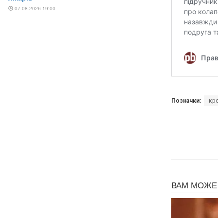
Позначки:
кр