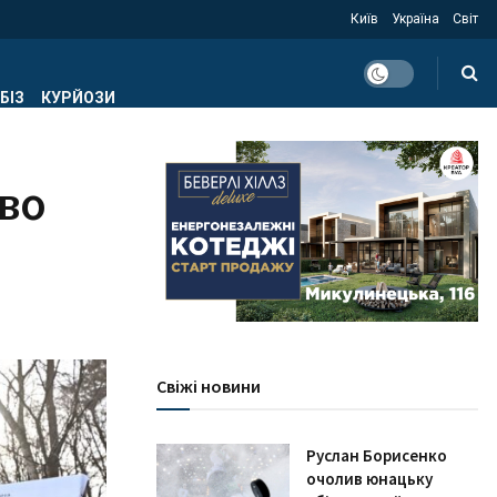
Київ
Україна
Світ
БІЗ
КУРЙОЗИ
тво
Свіжі новини
Руслан Борисенко
очолив юнацьку