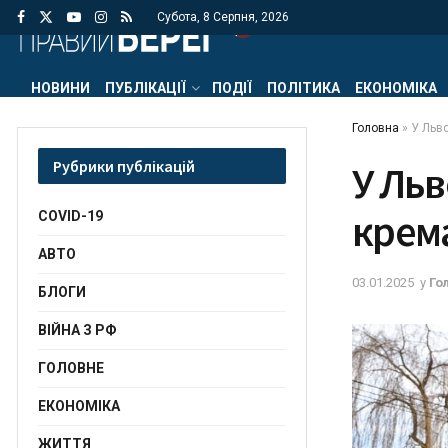
Субота, 8 Серпня, 2026
НОВИНИ
ПУБЛІКАЦІЇ
ПОДІЇ
ПОЛІТИКА
ЕКОНОМІКА
Головна
»
У Льво
Рубрики публікацій
У Льв
крем
COVID-19
АВТО
03.01.2025
у
Го
БЛОГИ
ВІЙНА З РФ
ГОЛОВНЕ
ЕКОНОМІКА
ЖИТТЯ