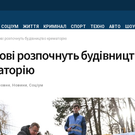
СОЦІУМ
ЖИТТЯ
КРИМІНАЛ
СПОРТ
ТЕХНО
АВТО
ШОУ
ві розпочнуть будівництво крематорію
ові розпочнуть будівниц
аторію
ловне
,
Новини
,
Соціум