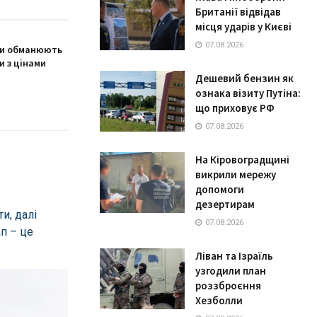
Британії відвідав
місця ударів у Києві
07.08.2026
ти обманюють
и з цінами
Дешевий бензин як
ознака візиту Путіна:
що приховує РФ
07.08.2026
На Кіровоградщині
викрили мережу
допомоги
дезертирам
и, далі
07.08.2026
ап – це
Ліван та Ізраїль
узгодили план
роззброєння
Хезболли