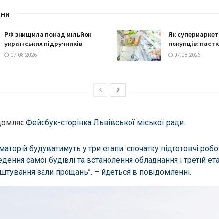
ини
РФ знищила понад мільйон
Як супермарке
українських підручників
покупців: пастк
07.08.2026
07.08.2026
ідомляє
Фейсбук-сторінка Львівської міської ради.
маторій будуватимуть у три етапи: спочатку підготовчі робот
едення самої будівлі та встанолення обладнання і третій ет
штування зали прощань”, – йдеться в повідомленні.