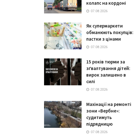
колапс на кордоні
07.08.2026
Як супермаркети
обманюють покупців:
пастки з цінами
07.08.2026
15 років тюрми за
зґвалтування дітей:
вирок залишено в
силі
07.08.2026
Махінації на ремонті
зони «Вербне»:
судитимуть
підрядницю
07.08.2026