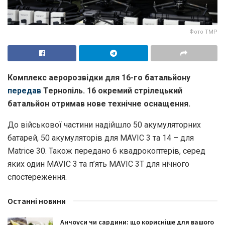
Фото ТМР
Комплекс аеророзвідки для 16-го батальйону
передав
Тернопіль.
16 окремий стрілецький
батальйон отримав нове технічне оснащення.
До військової частини надійшло 50 акумуляторних
батарей, 50 акумуляторів для MAVIC 3 та 14 – для
Matrice 30. Також передано 6 квадрокоптерів, серед
яких один MAVIC 3 та п’ять MAVIC 3T для нічного
спостереження.
Останні новини
Анчоуси чи сардини: що корисніше для вашого