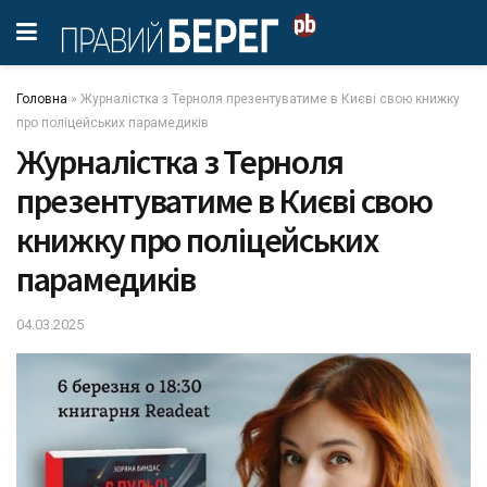
Головна
»
Журналістка з Терноля презентуватиме в Києві свою книжку
про поліцейських парамедиків
Журналістка з Терноля
презентуватиме в Києві свою
книжку про поліцейських
парамедиків
04.03.2025