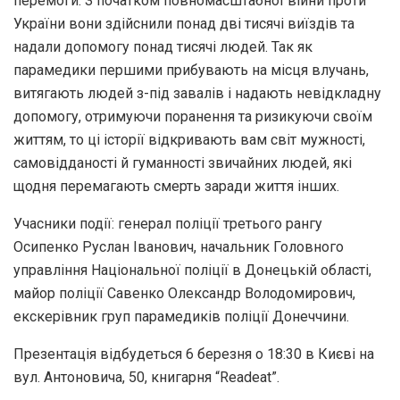
перемоги. З початком повномасштабної війни проти
України вони здійснили понад дві тисячі виїздів та
надали допомогу понад тисячі людей. Так як
парамедики першими прибувають на місця влучань,
витягають людей з-під завалів і надають невідкладну
допомогу, отримуючи поранення та ризикуючи своїм
життям, то ці історії відкривають вам світ мужності,
самовідданості й гуманності звичайних людей, які
щодня перемагають смерть заради життя інших.
Учасники події: генерал поліції третього рангу
Осипенко Руслан Іванович, начальник Головного
управління Національної поліції в Донецькій області,
майор поліції Савенко Олександр Володомирович,
екскерівник груп парамедиків поліції Донеччини.
Презентація відбудеться 6 березня о 18:30 в Києві на
вул. Антоновича, 50, книгарня “Readeat”.