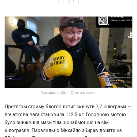
Михайло Лебіга. Фото з мережі.
Протягом стриму блогер встиг скинути 7,2 кілограма —
початкова вага становила 112,5 кг. Головною метою
було зниження маси тіла щонайменше на сім
кілограмів. Паралельно Михайло збирав донати на