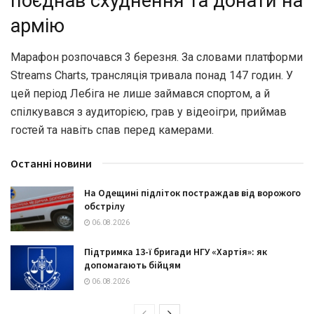
поєднав схуднення та донати на
армію
Марафон розпочався 3 березня. За словами платформи
Streams Charts, трансляція тривала понад 147 годин. У
цей період Лебіга не лише займався спортом, а й
спілкувався з аудиторією, грав у відеоігри, приймав
гостей та навіть спав перед камерами.
Останні новини
На Одещині підліток постраждав від ворожого
обстрілу
06.08.2026
Підтримка 13-ї бригади НГУ «Хартія»: як
допомагають бійцям
06.08.2026