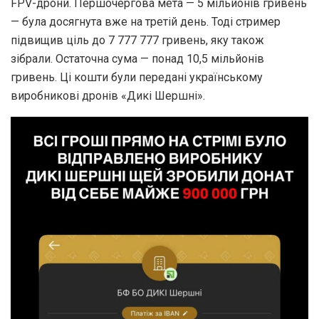
FPV-дрони. Першочергова мета — 5 мільйонів гривень
— була досягнута вже на третій день. Тоді стример
підвищив ціль до 7 777 777 гривень, яку також
зібрали. Остаточна сума — понад 10,5 мільйонів
гривень. Ці кошти були передані українському
виробникові дронів «Дикі Шершні».