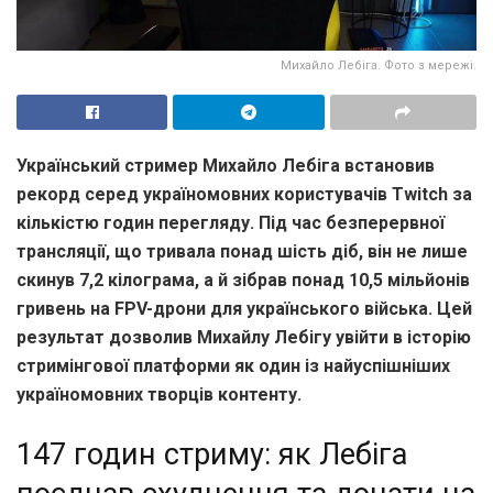
Михайло Лебіга. Фото з мережі.
Український стример Михайло Лебіга встановив
рекорд серед україномовних користувачів Twitch за
кількістю годин перегляду. Під час безперервної
трансляції, що тривала понад шість діб, він не лише
скинув 7,2 кілограма, а й зібрав понад 10,5 мільйонів
гривень на FPV-дрони для українського війська. Цей
результат дозволив Михайлу Лебігу увійти в історію
стримінгової платформи як один із найуспішніших
україномовних творців контенту.
147 годин стриму: як Лебіга