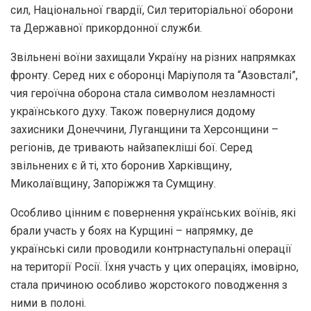
сил, Національної гвардії, Сил територіальної оборони
та Державної прикордонної служби.
Звільнені воїни захищали Україну на різних напрямках
фронту. Серед них є оборонці Маріуполя та “Азовсталі”,
чия героїчна оборона стала символом незламності
українського духу. Також повернулися додому
захисники Донеччини, Луганщини та Херсонщини –
регіонів, де тривають найзапекліші бої. Серед
звільнених є й ті, хто боронив Харківщину,
Миколаївщину, Запоріжжя та Сумщину.
Особливо цінним є повернення українських воїнів, які
брали участь у боях на Курщині – напрямку, де
українські сили проводили контрнаступальні операції
на території Росії. Їхня участь у цих операціях, імовірно,
стала причиною особливо жорстокого поводження з
ними в полоні.