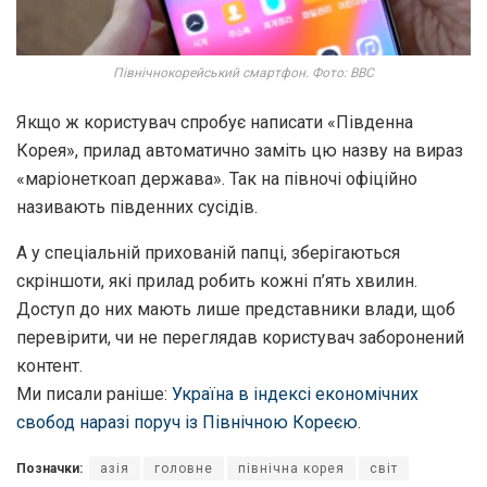
Північнокорейський смартфон. Фото: ВВС
Якщо ж користувач спробує написати «Південна
Корея», прилад автоматично заміть цю назву на вираз
«маріонеткоап держава». Так на півночі офіційно
називають південних сусідів.
А у спеціальній прихованій папці, зберігаються
скріншоти, які прилад робить кожні п’ять хвилин.
Доступ до них мають лише представники влади, щоб
перевірити, чи не переглядав користувач заборонений
контент.
Ми писали раніше:
Україна в індексі економічних
свобод наразі поруч із Північною Кореєю
.
Позначки:
азія
головне
північна корея
світ