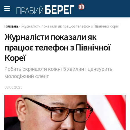
Головна
»
Журналісти показали як працює телефон з Північної Кореї
Журналісти показали як
працює телефон з Північної
Кореї
Робить скріншоти кожні 5 хвилин і цензурить
молодіжний сленг
08.06.2025