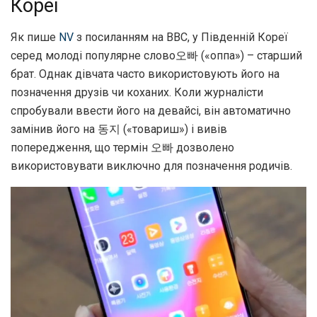
Кореї
Як пише
NV
з посиланням на BBC, у Південній Кореї
серед молоді популярне слово오빠 («оппа») – старший
брат. Однак дівчата часто використовують його на
позначення друзів чи коханих. Коли журналісти
спробували ввести його на девайсі, він автоматично
замінив його на 동지 («товариш») і вивів
попередження, що термін 오빠 дозволено
використовувати виключно для позначення родичів.