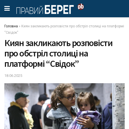
Головна
»
Киян закликають розповісти про обстріл столиці на платформі
“Свідок”
Киян закликають розповісти
про обстріл столиці на
платформі “Свідок”
18.06.2025