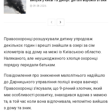
Вибухи у Києві та Дніпрі: деталі ворожої атаки
09.08.2026
Правоохоронці розшукували дитину упродовж
декількох годин і врешті знайшли в озері за сім
кілометрів від дому на межі із Київською областю.
Наляканого, але неушкодженого хлопця охоронці
порядку передали батькам.
Повідомлення про зникнення малолітнього надійшло
до Дарницького управління поліції вчора ввечері.
Правоохоронці з’ясували, що 9-річний хлопчик, який
має особливості розвитку, знаходився вдома з мамою
та, в той час коли вона відпочивала, непомітно вийшов
з дому та зник.