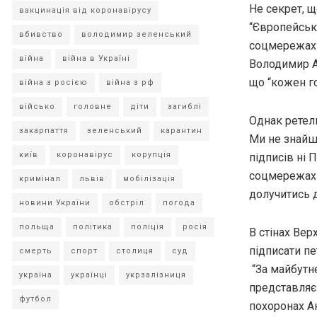
Не секрет, щ
вакцинація від коронавірусу
“Європейсько
вбивство
володимир зеленський
соцмережах п
війна
війна в Україні
Володимир А
що “кожен г
війна з росією
війна з рф
військо
головне
діти
загиблі
Однак ретель
закарпаття
зеленський
карантин
Ми не знайшл
київ
коронавірус
корупція
підписів ні 
соцмережах т
кримінал
львів
мобілізація
долучитись д
новини України
обстріл
погода
польща
політика
поліція
росія
В стінах Вер
підписати пет
смерть
спорт
столиця
суд
“За майбутнє
україна
українці
укрзалізниця
представляє
футбол
похоронах Ан