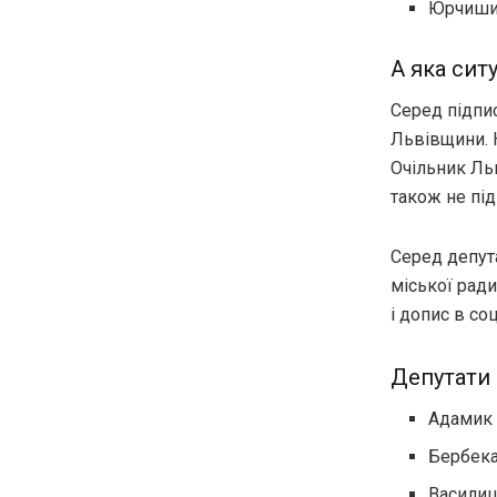
Юрчишин
А яка сит
Серед підпи
Львівщини. Н
Очільник Ль
також не під
Серед депут
міської ради
і допис в со
Депутати 
Адамик
Бербека
Васили