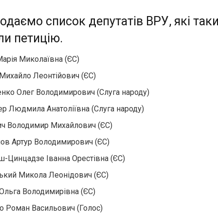
одаємо список депутатів ВРУ, які так
ли петицію.
Марія Миколаївна (ЄС)
Михайло Леонтійович (ЄС)
нко Олег Володимирович (Слуга народу)
ер Людмила Анатоліївна (Слуга народу)
ич Володимир Михайлович (ЄС)
ов Артур Володимирович (ЄС)
-Цинцадзе Іванна Орестівна (ЄС)
кий Микола Леонідович (ЄС)
Ольга Володимирівна (ЄС)
о Роман Васильович (Голос)