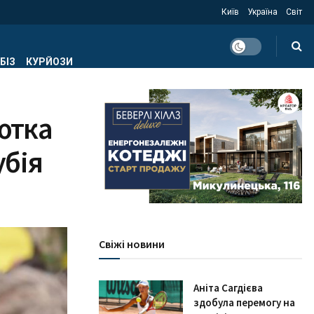
Київ
Україна
Світ
БІЗ
КУРЙОЗИ
ютка
убія
Свіжі новини
Аніта Сагдієва
здобула перемогу на