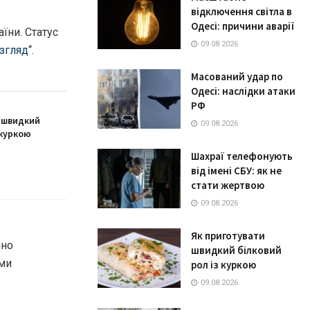
відключення світла в
Одесі: причини аварії
їни. Статус
09.08.2026
озгляд
“.
Масований удар по
Одесі: наслідки атаки
РФ
 швидкий
09.08.2026
 куркою
Шахраї телефонують
від імені СБУ: як не
стати жертвою
09.08.2026
Як приготувати
йно
швидкий білковий
ими
рол із куркою
09.08.2026