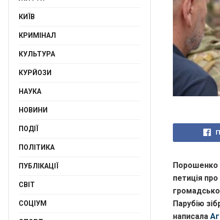
КИЇВ
КРИМІНАЛ
КУЛЬТУРА
КУРЙОЗИ
НАУКА
НОВИНИ
ПОДІЇ
П
ПОЛІТИКА
Порошенко т
ПУБЛІКАЦІЇ
петиція про
СВІТ
громадськом
Парубію зіб
СОЦІУМ
написала
Аг