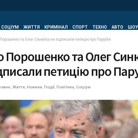
СОЦІУМ
ЖИТТЯ
КРИМІНАЛ
СПОРТ
ТЕХНО
АВТО
ШОУ
 Порошенко та Олег Синютка не підписали петицію про Парубія
о Порошенко та Олег Син
дписали петицію про Пар
ловне
,
Життя
,
Новини
,
Події
,
Політика
,
Соціум