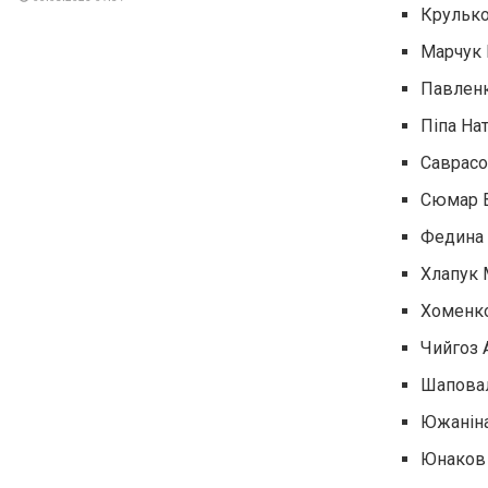
Крулько
Марчук 
Павленк
Піпа На
Саврасо
Сюмар В
Федина 
Хлапук 
Хоменко
Чийгоз 
Шаповал
Южаніна
Юнаков 