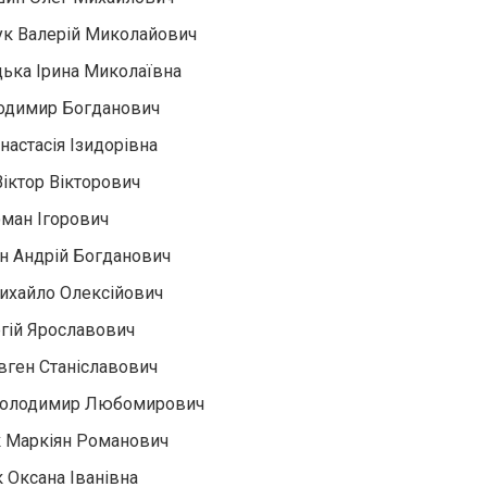
к Валерій Миколайович
ька Ірина Миколаївна
одимир Богданович
настасія Ізидорівна
Віктор Вікторович
ман Ігорович
 Андрій Богданович
ихайло Олексійович
ргій Ярославович
вген Станіславович
Володимир Любомирович
 Маркіян Романович
 Оксана Іванівна