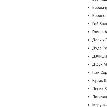
Веремчу
Воронец
Гой Вол
Гринів А
Доскіч 
Дуда Ро
Дячишин
Дідух М
Івах Се
Кузик Є
Лесик 
Лопачак
Маруняк