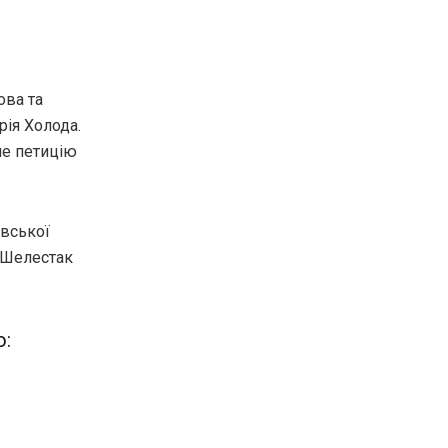
ова та
рія Холода.
ле петицію
івської
а Шелестак
ю: