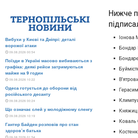
Нижче п
підписа
Іонова 
Бондар 
Бондаре
Буйміст
В’ятров
Герасим
Климпуш
Княжиць
Коваль 
Костенк