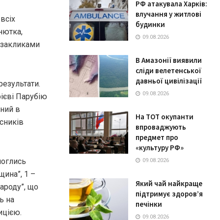
РФ атакувала Харків:
влучання у житлові
всіх
будинки
нютка,
09.08.2026
з закликами
В Амазонії виявили
сліди велетенської
давньої цивілізації
результати.
09.08.2026
ієві Парубію
вний в
На ТОТ окупанти
исників
впроваджують
предмет про
«культуру РФ»
моглись
09.08.2026
щина”, 1 –
Який чай найкраще
ароду”, що
підтримує здоров’я
ь на
печінки
ицією.
09.08.2026