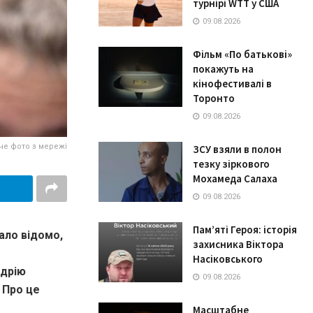
турнірі WTT у США
09.08.2026
Фільм «По батькові»
покажуть на
кінофестивалі в
Торонто
09.08.2026
не фото з мережі
ЗСУ взяли в полон
тезку зіркового
Мохамеда Салаха
09.08.2026
Пам’яті Героя: історія
ало відомо,
захисника Віктора
Насіковського
ндрію
09.08.2026
. Про це
Масштабне