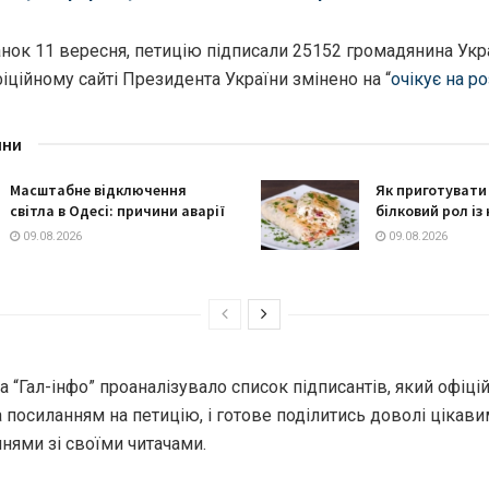
нок 11 вересня, петицію підписали 25152 громадянина Укра
фіційному сайті Президента України змінено на “
очікує на р
ини
Масштабне відключення
Як приготувати
світла в Одесі: причини аварії
білковий рол із
09.08.2026
09.08.2026
 “Гал-інфо” проаналізувало список підписантів, який офіці
 посиланням на петицію, і готове поділитись доволі цікав
нями зі своїми читачами.