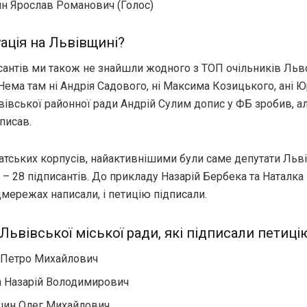
 Ярослав Романович (Голос)
уація на Львівщині?
сантів ми також не знайшли жодного з ТОП очільників Льв
ема там ні Андрія Садового, ні Максима Козицького, ані Ю
вівської районної ради Андрій Сулим допис у ФБ зробив, а
писав.
атських корпусів, найактивнішими були саме депутати Льв
 – 28 підписантів. До прикладу Назарій Бербека та Наталк
цмережах написали, і петицію підписали.
Львівської міської ради, які підписали петиці
 Петро Михайлович
 Назарій Володимирович
шин Олег Михайлович