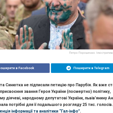
Петро Порошенко. Ілюстратив
оширити в Facebook
Поширити в Telegram
а Синютка не підписали петицію про Парубія. Як вже ст
 присвоєння звання Героя України (посмертно) політику,
у діячеві, народному депутатові України, львів’янину А
рала потрібні для її подальшого розгляду 25 тис. голосів
енція інформації та аналітики “Гал-інфо”
.