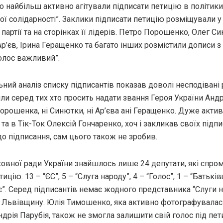
о найбільш активно агітували підписати петицію в політики
ї солідарності”. Заклики підписати петицію розміщували у 
артії та на сторінках її лідерів. Петро Порошенко, Олег Си
р’єв, Ірина Геращенко та багато інших розмістили дописи 
олос важливий”.
ний аналіз списку підписантів показав доволі несподівані 
и серед тих хто просить надати звання Героя України Андр
Порошенка, ні Синютки, ні Ар’єва ані Геращенко. Дуже акти
а в Тік-Ток Олексій Гончаренко, хоч і закликав своїх підп
о підписання, сам цього також не зробив.
ховної ради України знайшлось лише 24 депутати, які спро
ицію. 13 – “ЄС”, 5 – “Слуга народу”, 4 – “Голос”, 1 – “Батьків
”. Серед підписантів немає жодного представника “Слуги н
 Львівщину. Юлія Тимошенко, яка активно фотографувалас
дрія Парубія, також не змогла залишити свій голос під пет