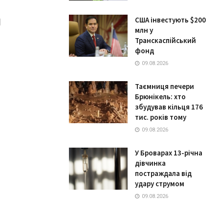
и
США інвестують $200
млн у
Транскаспійський
фонд
09.08.2026
Таємниця печери
Брюнікель: хто
збудував кільця 176
тис. років тому
09.08.2026
У Броварах 13-річна
дівчинка
постраждала від
удару струмом
09.08.2026