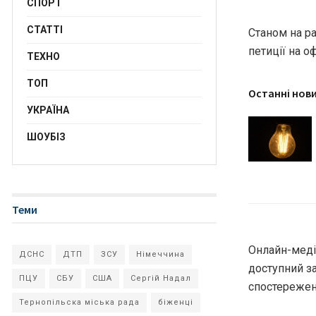
СПОРТ
СТАТТІ
Станом на ра
петиції на о
ТЕХНО
ТОП
Останні нов
УКРАЇНА
ШОУБІЗ
Теми
Онлайн-медіа
ДСНС
ДТП
ЗСУ
Німеччина
доступний за
ПЦУ
СБУ
США
Сергій Надал
спостережен
Тернопільска міська рада
біженці