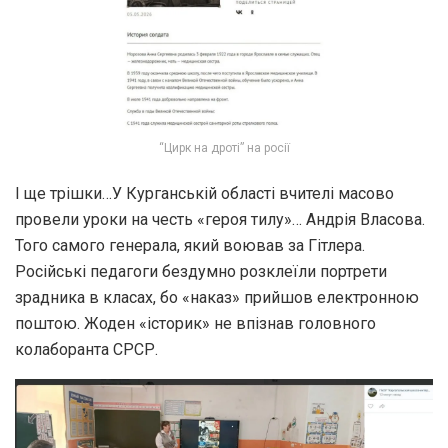
“Цирк на дроті” на росії
І ще трішки…У Курганській області вчителі масово
провели уроки на честь «героя тилу»… Андрія Власова.
Того самого генерала, який воював за Гітлера.
Російські педагоги бездумно розклеїли портрети
зрадника в класах, бо «наказ» прийшов електронною
поштою. Жоден «історик» не впізнав головного
колаборанта СРСР.