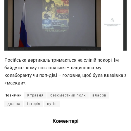
Російська вертикаль тримається на сліпій покорі. Їм
байдуже, кому поклонятися – нацистському
колаборанту чи поп-діві – головне, щоб була вказівка з
«маскви».
Позначки:
9 травня
безсмертний полк
власов
доліна
історія
путін
Коментарі