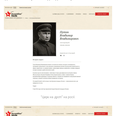
“Цирк на дроті” на росії.