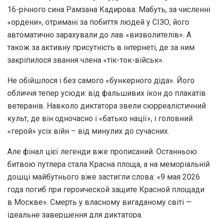
16-річного сина Рамзана Кадирова. Мабуть, за численні
«ордени», отримані за побиття людей у СІЗО, його
автоматично зарахували до лав «визволителів». А
також за активну присутність в інтернеті, де за ним
закріпилося звання члена «тік-ток-військ».
Не обійшлося і без самого «бункерного діда». Його
обличчя тепер усюди: від фальшивих ікон до плакатів
ветеранів. Навколо диктатора звели сюрреалістичний
культ, де він одночасно і «батько нації», і головний
«герой» усіх війн – від минулих до сучасних.
Але фінал цієї легенди вже прописаний. Останньою
битвою путлера стала Красна площа, а на меморіальній
дошці майбутнього вже застигли слова: «9 мая 2026
года погиб при героической защите Красной площади
в Москве». Смерть у власному вигаданому світі —
ідеальне завершення для диктатора.