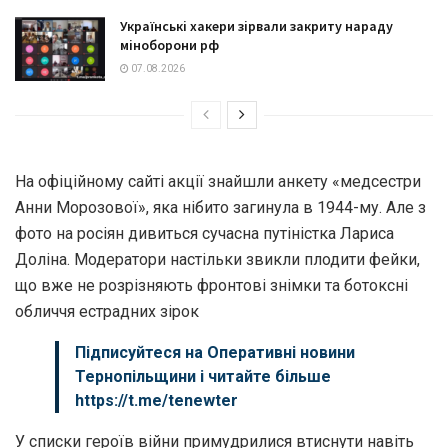
Українські хакери зірвали закриту нараду
міноборони рф
07.08.2026
На офіційному сайті акції знайшли анкету «медсестри
Анни Морозової», яка нібито загинула в 1944-му. Але з
фото на росіян дивиться сучасна путіністка Лариса
Доліна. Модератори настільки звикли плодити фейки,
що вже не розрізняють фронтові знімки та ботоксні
обличчя естрадних зірок
Підписуйтеся на
Оперативні новини
Тернопільщини
і читайте більше
https://t.me/tenewter
У списки героїв війни примудрилися втиснути навіть