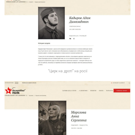
“Цирк на дроті” на росії