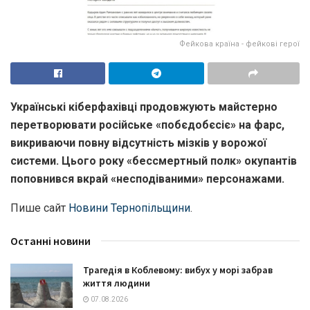
Фейкова країна - фейкові герої
Українські кіберфахівці продовжують майстерно
перетворювати російське «побєдобєсіє» на фарс,
викриваючи повну відсутність мізків у ворожої
системи. Цього року «бессмертный полк» окупантів
поповнився вкрай «несподіваними» персонажами.
Пише сайт
Новини Тернопільщини
.
Останні новини
Трагедія в Коблевому: вибух у морі забрав
життя людини
07.08.2026