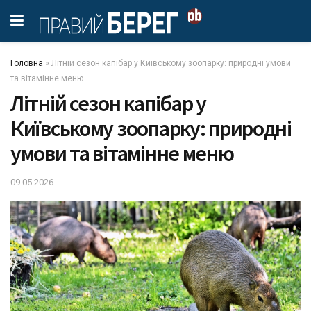
Головна
»
Літній сезон капібар у Київському зоопарку: природні умови
та вітамінне меню
Літній сезон капібар у
Київському зоопарку: природні
умови та вітамінне меню
09.05.2026