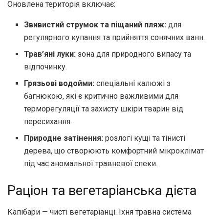
Оновлена територія включає:
Звивистий струмок та піщаний пляж:
для
регулярного купання та прийняття сонячних ванн.
Трав’яні луки:
зона для природного випасу та
відпочинку.
Грязьові водойми:
спеціальні калюжі з
багнюкою, які є критично важливими для
терморегуляції та захисту шкіри тварин від
пересихання.
Природне затінення:
розлогі кущі та тінисті
дерева, що створюють комфортний мікроклімат
під час аномальної травневої спеки.
Раціон та вегетаріанська дієта
Капібари — чисті вегетаріанці. Їхня травна система