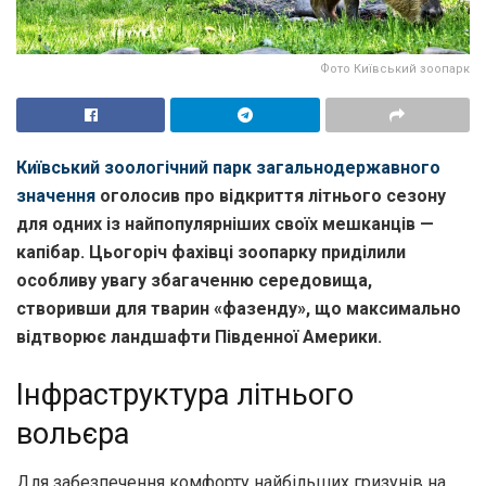
Фото Київський зоопарк
Київський зоологічний парк загальнодержавного
значення
оголосив про відкриття літнього сезону
для одних із найпопулярніших своїх мешканців —
капібар. Цьогоріч фахівці зоопарку приділили
особливу увагу збагаченню середовища,
створивши для тварин «фазенду», що максимально
відтворює ландшафти Південної Америки.
Інфраструктура літнього
вольєра
Для забезпечення комфорту найбільших гризунів на