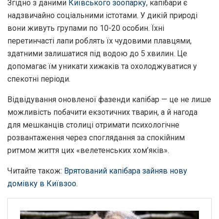
Згідно з даними
Київського зоопарку
, капібари є
надзвичайно соціальними істотами. У дикій природі
вони живуть групами по 10-20 особин. Їхні
перетинчасті лапи роблять їх чудовими плавцями,
здатними залишатися під водою до 5 хвилин. Це
допомагає їм уникати хижаків та охолоджуватися у
спекотні періоди.
Відвідування оновленої фазенди капібар — це не лише
можливість побачити екзотичних тварин, а й нагода
для мешканців столиці отримати психологічне
розвантаження через споглядання за спокійним
ритмом життя цих «велетенських хом’яків».
Читайте також:
Врятований капібара зайняв нову
домівку в Київзоо
.