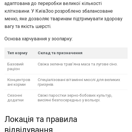
адаптована до переробки великої кількості
клітковини. У КиївЗоо розроблено збалансоване
меню, яке дозволяє тваринам підтримувати здорову
вагу та якість шерсті.
Основа харчування у зоопарку:
Тип корму
Склад та призначення
Базовий
Свіжа зелена трав’яна маса та лугове сіно.
раціон
Концентров
Спеціалізовані вітамінні мюслі для великих
ані корми
гризунів.
Сезонні
Свіжі паростки зерно-бобових культур,
додатки
висіяні безпосередньо у вольєрі.
Локація та правила
відвідування