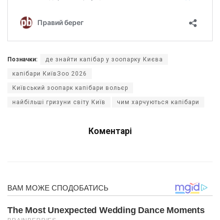
Позначки:
де знайти капібар у зоопарку Києва
капібари КиївЗоо 2026
Київський зоопарк капібари вольєр
найбільші гризуни світу Київ
чим харчуються капібари
Коментарі