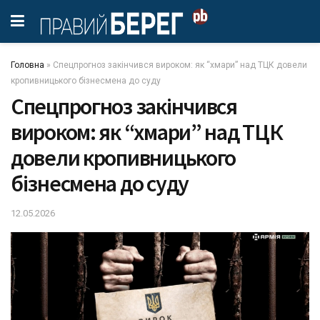
Головна
»
Спецпрогноз закінчився вироком: як “хмари” над ТЦК довели
кропивницького бізнесмена до суду
Спецпрогноз закінчився
вироком: як “хмари” над ТЦК
довели кропивницького
бізнесмена до суду
12.05.2026