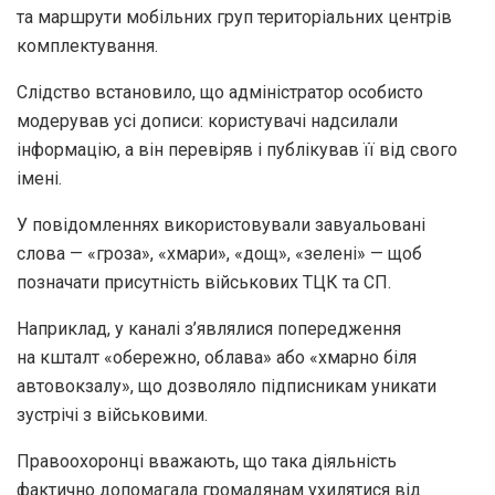
та маршрути мобільних груп територіальних центрів
комплектування.
Слідство встановило, що адміністратор особисто
модерував усі дописи: користувачі надсилали
інформацію, а він перевіряв і публікував її від свого
імені.
У повідомленнях використовували завуальовані
слова — «гроза», «хмари», «дощ», «зелені» — щоб
позначати присутність військових ТЦК та СП.
Наприклад, у каналі з’являлися попередження
на кшталт «обережно, облава» або «хмарно біля
автовокзалу», що дозволяло підписникам уникати
зустрічі з військовими.
Правоохоронці вважають, що така діяльність
фактично допомагала громадянам ухилятися від