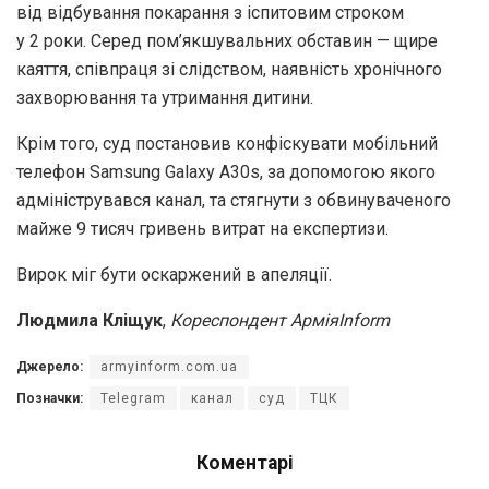
від відбування покарання з іспитовим строком
у 2 роки. Серед пом’якшувальних обставин — щире
каяття, співпраця зі слідством, наявність хронічного
захворювання та утримання дитини.
Крім того, суд постановив конфіскувати мобільний
телефон Samsung Galaxy A30s, за допомогою якого
адмініструвався канал, та стягнути з обвинуваченого
майже 9 тисяч гривень витрат на експертизи.
Вирок міг бути оскаржений в апеляції.
Людмила Кліщук
,
Кореспондент АрміяInform
Джерело:
armyinform.com.ua
Позначки:
Telegram
канал
суд
ТЦК
Коментарі