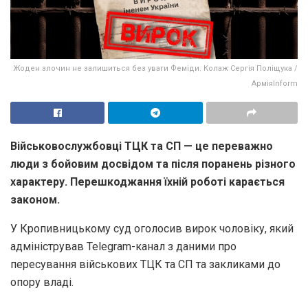
Жоден злочин не залишиться без уваги Феміди. Колаж Сергія Поліщука /
АрміяInform
Військовослужбовці ТЦК та СП — це переважно
люди з бойовим досвідом та після поранень різного
характеру. Перешкоджання їхній роботі карається
законом.
У Кропивницькому суд оголосив вирок чоловіку, який
адміністрував Telegram-канал з даними про
пересування військових ТЦК та СП та закликами до
опору владі.