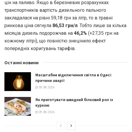
цін на паливо. Якщо в березневих розрахунках
транспортників вартість дизельного пального
закладалася на рівні 59,18 грн за літр, то в травні
ринкова ціна сягнула
86,53 грн/л
. Тобто лише за кілька
місяців дизель подорожчав на
46,2%
(+27,35 грн на
кожному літрі), що повністю знецінило ефект
попередніх коригувань тарифів.
Останні новини
Масштабне відключення світла в Одесі:
причини аварії
09.08.2026
Як приготувати швидкий білковий рол із
куркою
09.08.2026