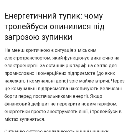
Енергетичний тупик: чому
тролейбуси опинилися під
загрозою зупинки
Не менш критичною є ситуація з міським
електротранспортом, який функціонує виключно на
електроенергії. За останній рік тариф на світло для
промислових і комерційних підприємств (до яких
належать і комунальні депо) зріс майже втричі. Через
це комунальні підприємства накопичують величезні
борги перед постачальниками енергії. Якщо
фінансовий дефіцит не перекрити новим тарифом,
енергетики просто знеструмлять лінії, і тролейбуси в
містах зупиняться.
Ситуацію суттєво ускладнюють й інші чинники: