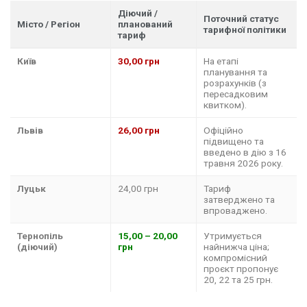
Діючий /
Поточний статус
Місто / Регіон
планований
тарифної політики
тариф
Київ
30,00 грн
На етапі
планування та
розрахунків (з
пересадковим
квитком).
Львів
26,00 грн
Офіційно
підвищено та
введено в дію з 16
травня 2026 року.
Луцьк
24,00 грн
Тариф
затверджено та
впроваджено.
Тернопіль
15,00 – 20,00
Утримується
(діючий)
грн
найнижча ціна;
компромісний
проєкт пропонує
20, 22 та 25 грн.