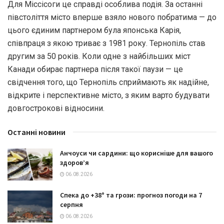
Для Міссісоги це справді особлива подія
.
За останні
півстоліття місто вперше взяло нового побратима — до
цього єдиним партнером була японська Карія
,
співпраця з якою триває з
1981
року
.
Тернопіль став
другим за
50
років
.
Коли одне з найбільших міст
Канади обирає партнера після такої паузи — це
свідчення того
,
що Тернопіль сприймають як надійне
,
відкрите і перспективне місто
,
з яким варто будувати
довгострокові відносини
.
Останні новини
Анчоуси чи сардини: що корисніше для вашого
здоров’я
06.08.2026
Спека до +38° та грози: прогноз погоди на 7
серпня
06.08.2026