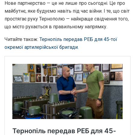
Нове партнерство — це не лише про сьогодні
.
Це про
майбутнє
,
яке будуємо навіть під час війни
.
І те
,
що світ
простягає руку Тернополю — найкраще свідчення того
,
що місто рухається в правильному напрямку
.
Читайте також:
Тернопіль передав РЕБ для 45-тої
окремої артилерійської бригади
.