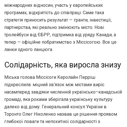
міжнародних відносин
,
участь у європейських
програмах
,
відкритість до співпраці
.
Саме така
стратегія приносить результат — гранти
,
інвестиції
,
партнерства
,
які реально змінюють місто
.
Нові
тролейбуси від ЄБРР
,
підтримка від уряду Канади
,
а
тепер — офіційне побратимство з Міссісогою
.
Все це
ланки одного ланцюга
.
Солідарність
,
яка виросла знизу
Міська голова Міссісоги Керолайн Перріш
підкреслила
:
міцний зв
‘
язок між містами виріс
насамперед завдяки численній українсько
–
канадській
громаді
,
яка роками зберігала українську культуру
далеко від дому
.
Генеральний консул України в
Торонто Олег Ніколенко назвав це рішення проявом
глибокої поваги та непохитної солідарності з