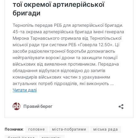
Позначки:
головне
міста-побратими
міська рада