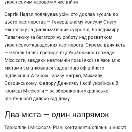
українським народом у час війни
.
Сергій Надал подякував усім
,
хто доклав зусиль до
цього партнерства — Генеральному консулу Олегу
Ніколенку за дипломатичний супровід
,
Володимиру
Палагнюку за багаторічну роботу над розвитком
українсько
–
канадських партнерств
.
Окрема вдячність
— Наталії Галич
,
президентці Української громади
Міссісоги
,
завдяки невтомній праці якої зв
‘
язок між
містами зміцнювався задовго до офіційного
підписання
.
А також Тарасу Багрію
,
Михайлу
Окаринському
,
Федору Даниляку і всій українській
громаді Міссісоги — за збереження української
ідентичності далеко від дому
.
Два міста — один напрямок
Тернопіль і Міссісога
.
Різні континенти
,
спільні цінності
.