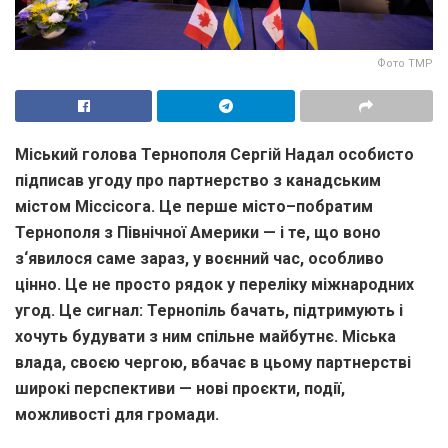
Фото ТМР
Міський голова Тернополя Сергій Надал особисто
підписав угоду про партнерство з канадським
містом Міссісога
.
Це перше місто
–
побратим
Тернополя з Північної Америки — і те
,
що воно
з
‘
явилося саме зараз
,
у воєнний час
,
особливо
цінно
.
Це не просто рядок у переліку міжнародних
угод
.
Це сигнал
:
Тернопіль бачать
,
підтримують і
хочуть будувати з ним спільне майбутнє
.
Міська
влада
,
своєю чергою
,
вбачає в цьому партнерстві
широкі перспективи — нові проєкти
,
події
,
можливості для громади
.