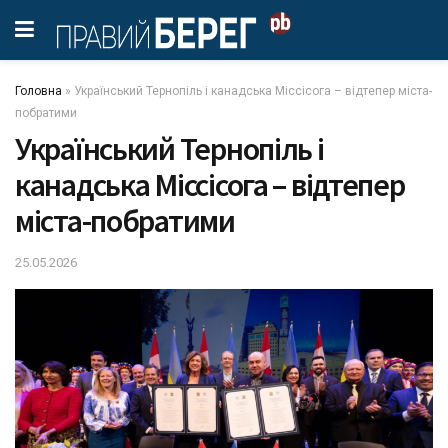
Головна
»
Український Тернопіль і канадська Міссісога – відтепер міста-
побратими
Український Тернопіль і
канадська Міссісога – відтепер
міста-побратими
25.05.2026