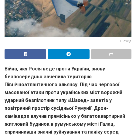
Шахед
Війна, яку Росія веде проти України, знову
безпосередньо зачепила територію
Північноатлантичного альянсу. Під час чергової
масованої атаки проти українських міст ворожий
ударний безпілотник типу «Шахед» залетів у
повітряний простір сусідньої Румунії. Дрон-
камікадзе влучив прямісінько у багатоквартирний
житловий будинок в румунському місті Галац,
спричинивши значні руйнування та паніку серед