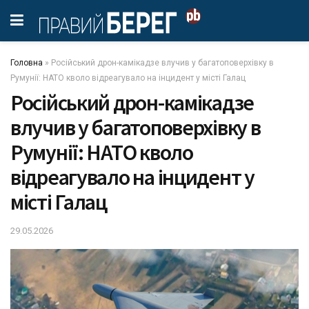
Головна
»
Російський дрон-камікадзе влучив у багатоповерхівку в
Румунії: НАТО кволо відреагувало на інцидент у місті Галац
Російський дрон-камікадзе
влучив у багатоповерхівку в
Румунії: НАТО кволо
відреагувало на інцидент у
місті Галац
29.05.2026