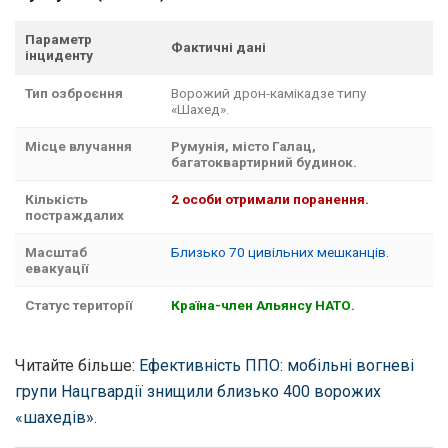
Параметр
Фактичні дані
інциденту
Тип озброєння
Ворожий дрон-камікадзе типу
«Шахед».
Місце влучання
Румунія, місто Галац,
багатоквартирний будинок.
Кількість
2 особи отримали поранення.
постраждалих
Масштаб
Близько 70 цивільних мешканців.
евакуації
Статус території
Країна-член Альянсу НАТО.
Читайте більше:
Ефективність ППО: мобільні вогневі
групи Нацгвардії знищили близько 400 ворожих
«шахедів»
.