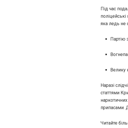
Під час под
поліцейські 
яка ледь не 
Партію 
Вогнепа
Велику к
Наразі слідч
статтями Кр
наркотичних
припасами. 
Читайте біл