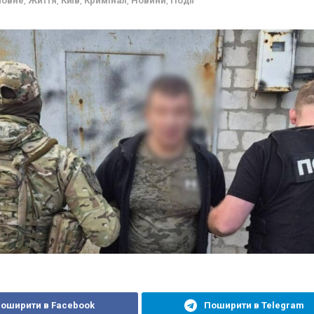
ловне
,
Життя
,
Київ
,
Кримінал
,
Новини
,
Події
оширити в Facebook
Поширити в Telegram