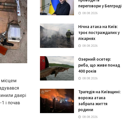
переговори у Белграді
08.08.2026
Нічна атака на Київ:
троє постраждалих у
лікарнях
08.08.2026
Озерний осетер:
риба, що живе понад
400 років
08.08.2026
а місцем
кадувався
Трагедія на Київщині:
чинили двері
ворожа атака
-1 і почав
забрала життя
родини
08.08.2026