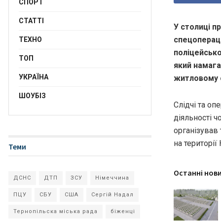
СПОРТ
СТАТТІ
У столиці п
спецопераці
ТЕХНО
поліцейсько
ТОП
який намага
УКРАЇНА
житловому 
ШОУБІЗ
Слідчі та о
діяльності ч
організував 
на території
Теми
Останні нов
ДСНС
ДТП
ЗСУ
Німеччина
ПЦУ
СБУ
США
Сергій Надал
Тернопільска міська рада
біженці