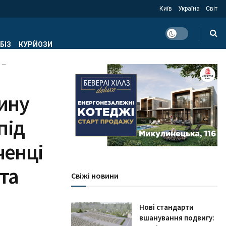
Київ
Україна
Світ
БІЗ
КУРЙОЗИ
 —
ину
під
ченці
та
Свіжі новини
Нові стандарти
вшанування подвигу: