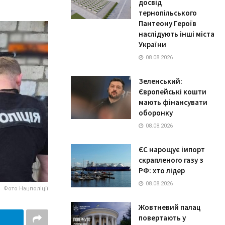
досвід
тернопільського
Пантеону Героїв
наслідують інші міста
України
08.08.2026
Зеленський:
Європейські кошти
мають фінансувати
оборонку
08.08.2026
ЄС нарощує імпорт
скрапленого газу з
РФ: хто лідер
08.08.2026
Фото Нацполіції
Жовтневий палац
повертають у