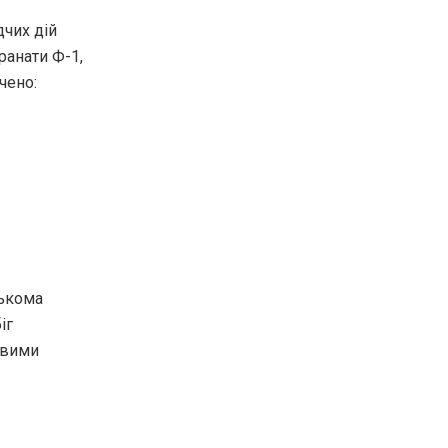
дчих дій
ранати Ф-1,
чено:
лькома
іг
овими