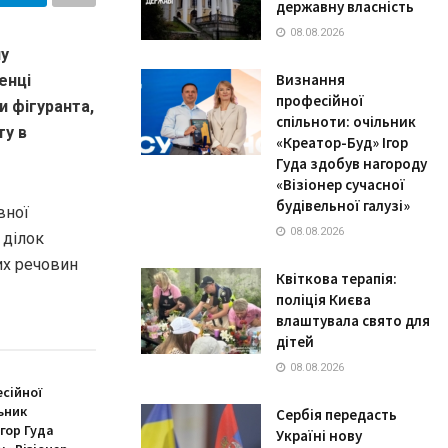
державну власність
08.08.2026
ну
Визнання
енці
професійної
и фігуранта,
спільноти: очільник
ту в
«Креатор-Буд» Ігор
Гуда здобув нагороду
«Візіонер сучасної
будівельної галузі»
вної
08.08.2026
 ділок
их речовин
Квіткова терапія:
поліція Києва
влаштувала свято для
дітей
08.08.2026
сійної
ьник
Сербія передасть
гор Гуда
Україні нову