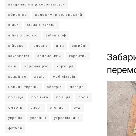
вакцинація від коронавірусу
вбивство
володимир зеленський
війна
війна в Україні
війна з росією
війна з рф
військо
головне
діти
загиблі
Забари
закарпаття
зеленський
карантин
перемо
київ
коронавірус
корупція
кримінал
львів
мобілізація
новини України
обстріл
погода
польща
політика
поліція
росія
смерть
спорт
столиця
суд
україна
українці
укрзалізниця
футбол