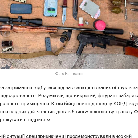
Фото Нацполіції
за затримання відбулася під час санкціонованих обшуків з
підозрюваного. Розуміючи, що викритий, фігурант забари
аражного приміщення. Коли бійці спецпідрозділу КОРД від
ня слідчих дій, чоловік дістав бойову осколкову гранату Ф
рожувати її підривом.
чній ситуації спецпризначенці продемонстрували високий