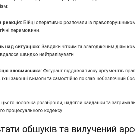
ізм:
 реакція:
Бійці оперативно розпочали із правопорушнико
гічні перемовини.
ь над ситуацією:
Завдяки чітким та злагодженим діям ко
 вдалося швидко нейтралізувати.
яція зловмисника:
Фігурант піддався тиску аргументів пра
 їхні законні вимоги та самостійно поклав небезпечний бо
 цього чоловіка роззброїли, надягли кайданки та затримал
го процесуального кодексу.
тати обшуків та вилучений ар