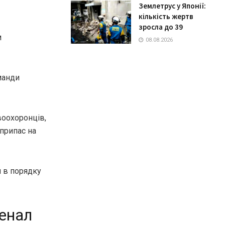
Землетрус у Японії:
кількість жертв
зросла до 39
м
08.08.2026
манди
воохоронців,
єприпас на
и в порядку
сенал