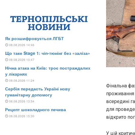
Фінальна фа
проживання 
всередині г
для проведен
відкрито пог
У цій крити