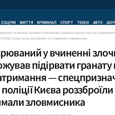
СОЦІУМ
ЖИТТЯ
КРИМІНАЛ
СПОРТ
ТЕХНО
АВТО
ШОУ
юваний у вчиненні злочину погрожував підірвати гранату під час затримання
 КОРД поліції Києва роззброїли та затримали зловмисника
зрюваний у вчиненні злоч
жував підірвати гранату 
затримання — спецпризна
поліції Києва роззброїли 
имали зловмисника