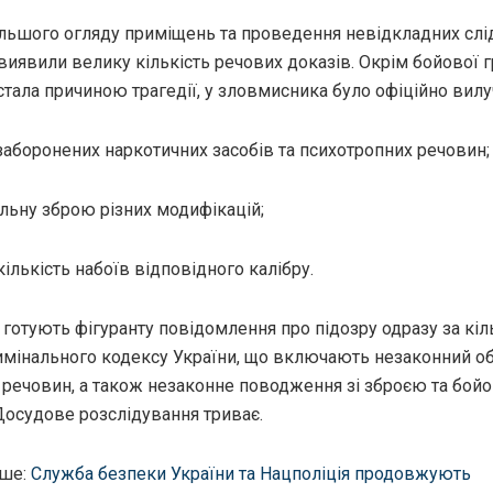
альшого огляду приміщень та проведення невідкладних слі
виявили велику кількість речових доказів. Окрім бойової г
стала причиною трагедії, у зловмисника було офіційно вилу
заборонених наркотичних засобів та психотропних речовин;
льну зброю різних модифікацій;
ількість набоїв відповідного калібру.
і готують фігуранту повідомлення про підозру одразу за кі
имінального кодексу України, що включають незаконний об
 речовин, а також незаконне поводження зі зброєю та бой
Досудове розслідування триває.
ьше:
Служба безпеки України та Нацполіція продовжують