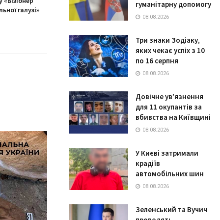
 «Візіонер
гуманітарну допомогу
льної галузі»
08.08.2026
Три знаки Зодіаку,
яких чекає успіх з 10
по 16 серпня
08.08.2026
Довічне ув’язнення
для 11 окупантів за
вбивства на Київщині
08.08.2026
У Києві затримали
крадіїв
автомобільних шин
08.08.2026
Зеленський та Вучич
проводять