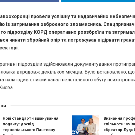
равоохоронці провели успішну та надзвичайно небезпеч
ю із затримання озброєного зловмисника. Спецпризнач
го підрозділу КОРД оперативно роззброїли та затримал
вся чинити збройний опір та погрожував підірвати грана
секторі.
перативні підрозділи здійснювали документування протипра
оловіка впродовж декількох місяців. Було встановлено, що
та налагодив стійкий канал нелегального збуту психотропн
 Києва.
ини
Нові стандарти вшанування
Визнання профе
подвигу: досвід
спільноти: очіл
тернопільського Пантеону
«Креатор-Буд» І