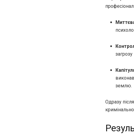
професіонал
Миттєва
психоло
Контрол
загрозу
Капітул
виконав
землю.
Одразу після
кримінально
Резуль