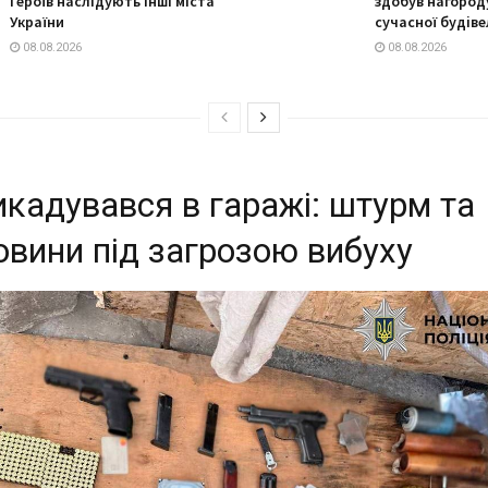
Героїв наслідують інші міста
здобув нагороду
України
сучасної будіве
08.08.2026
08.08.2026
кадувався в гаражі: штурм та
вини під загрозою вибуху