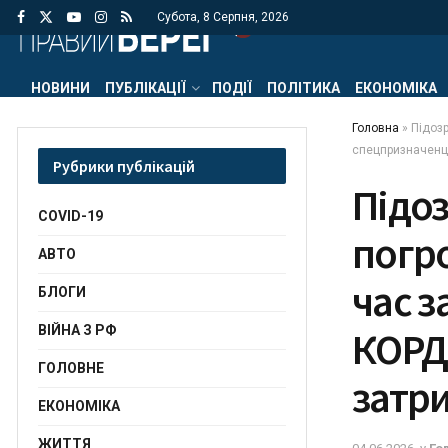
Субота, 8 Серпня, 2026
НОВИНИ
ПУБЛІКАЦІЇ
ПОДІЇ
ПОЛІТИКА
ЕКОНОМІКА
Головна
»
Підозр
спецпризначенці
Рубрики публікацій
Підо
COVID-19
погро
АВТО
час 
БЛОГИ
ВІЙНА З РФ
КОРД 
ГОЛОВНЕ
затр
ЕКОНОМІКА
ЖИТТЯ