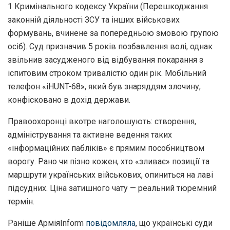
1 Кримінального кодексу України (Перешкоджання
законній діяльності ЗСУ та інших військових
формувань, вчинене за попередньою змовою групою
осіб). Суд призначив 5 років позбавлення волі, однак
звільнив засудженого від відбування покарання з
іспитовим строком тривалістю один рік. Мобільний
телефон «iHUNT-68», який був знаряддям злочину,
конфісковано в дохід держави.
Правоохоронці вкотре наголошують: створення,
адміністрування та активне ведення таких
«інформаційних пабліків» є прямим пособництвом
ворогу. Рано чи пізно кожен, хто «зливає» позиції та
маршрути українських військових, опиниться на лаві
підсудних. Ціна затишного чату — реальний тюремний
термін.
Раніше АрміяInform
повідомляла
, що українські суди