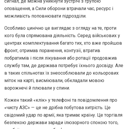
сигнал, де можна уникнути зустрічі з групою
оповіщення, а Сили оборони втрачали час, ресурс і
можливість поповнювати підрозділи.
Особливо цинічно це виглядає з огляду на те, проти
кого була спрямована діяльність. Серед військових у
центрах комплектування багато тих, хто вже пройшов
фронт, отримав поранення, контузії, втратив
побратимів і після лікування або ротації продовжив
службу там, де держава потребує їхнього досвіду. Але
в таких спільнотах їх знеособлювали до кольорових
міток на карті, висміювали, обкладали мовою
ворожнечі й плювали у спини.
Кожен такий «клік» у телефоні та повідомлення про
«чисту АЗС» — це не дрібна побутова хитрість. Це
свідомий удар по армії, яка тримає країну. Це торгівля
безпекою держави заради ілюзорного спокою того,