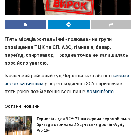
Пʼять місяців житель Ічні «полював» на групи
оповіщення ТЦК та СП. АЗС, гімназія, базар,
переїзд, спиртзавод — жодна точка не залишилась
поза його увагою.
Ічнянський районний суд Чернігівської області
визнав
чоловіка винним
у перешкоджанні ЗСУ і призначив
п’ять років позбавлення волі, пише
АрміяInform
.
Останні новини
Тернопіль для ЗСУ: 71-ша окрема аеромобільна
бригада отримала 50 сучасних дронів «Vyriy
Pro 15»