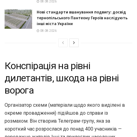
08.08.2026
Нові стандарти вшанування подвигу: досвід
тернопільського Пантеону Героїв наслідують
інші міста України
08.08.2026
Конспірація на рівні
дилетантів, шкода на рівні
ворога
Організатор схеми (матеріали щодо якого виділені в
окреме провадження) підійшов до справи із
розмахом. Він створив Телеграм-групу, яка за
короткий час розрослася до понад 400 учасників —
переважно жителів Ічні та прилеглих населених