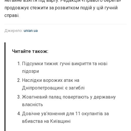
негайне взяття під варту. Редакція «Правого берега»
продовжує стежити за розвитком подій у цій гучній
справі.
Джерело:
unian.ua
Читайте також:
Підсумки тижня: гучні викриття та нові
підозри
Наслідки ворожих атак на
Дніпропетровщині: є загиблі
Жовтневий палац повертають у державну
власність
Довічне ув’язнення для 11 окупантів за
вбивства на Київщині