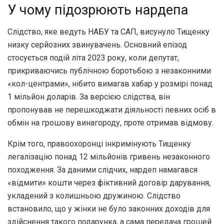
У чому підозрюють нардепа
Слідство, яке ведуть НАБУ та САП, висунуло Тищенку
низку серйозних звинувачень. Основний епізод
стосується подій літа 2023 року, коли депутат,
прикриваючись публічною боротьбою з незаконними
«кол-центрами», нібито вимагав хабар у розмірі понад
1 мільйон доларів. За версією слідства, він
пропонував не перешкоджати діяльності певних осіб в
обмін на грошову винагороду, проте отримав відмову.
Крім того, правоохоронці інкримінують Тищенку
легалізацію понад 12 мільйонів гривень незаконного
походження. За даними слідчих, нардеп намагався
«відмити» кошти через фіктивний договір дарування,
укладений з колишньою дружиною. Слідство
встановило, що у жінки не було законних доходів для
здійснення такого подарунка, а сама передача грошей