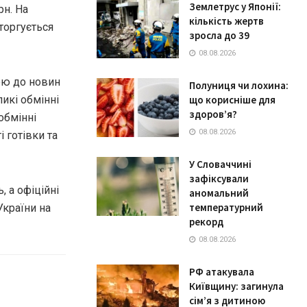
Землетрус у Японії:
рн. На
кількість жертв
торгується
зросла до 39
08.08.2026
ою до новин
Полуниця чи лохина:
ликі обмінні
що корисніше для
здоров’я?
обмінні
08.08.2026
 готівки та
У Словаччині
зафіксували
 а офіційні
аномальний
температурний
країни на
рекорд
08.08.2026
РФ атакувала
Київщину: загинула
сім’я з дитиною