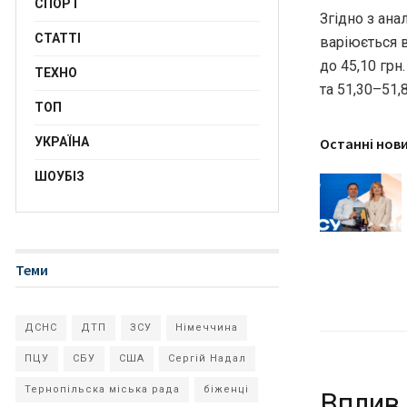
СПОРТ
Згідно з ана
СТАТТІ
варіюється в
до 45,10 грн
ТЕХНО
та 51,30–51,
ТОП
Останні нов
УКРАЇНА
ШОУБІЗ
Теми
ДСНС
ДТП
ЗСУ
Німеччина
ПЦУ
СБУ
США
Сергій Надал
Тернопільска міська рада
біженці
Вплив 