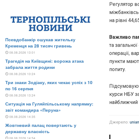
Регулятор вс
міжбанківсь
на рівні 44,6
Важливо пам
та загальної
операції, ва
пункти мають
попиту.
Підсумовуючи
курси НБУ з
найближчий 
Джерело:
unian