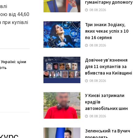
гуманітарну допомогу
влі
08.08.2026
ною від 44,60
н при купівлі
Три знаки Зодіаку,
яких чекає успіх з 10
по 16 серпня
08.08.2026
Довічне ув’язнення
Україні: ціни
для 11 окупантів за
ють
вбивства на Київщині
08.08.2026
У Києві затримали
крадіїв
автомобільних шин
08.08.2026
Зеленський та Вучич
курс
проводять