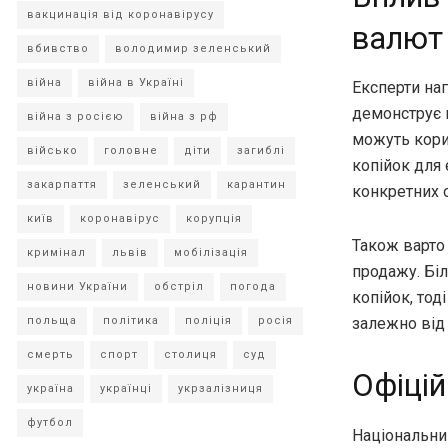
вакцинація від коронавірусу
валют
вбивство
володимир зеленський
війна
війна в Україні
Експерти на
демонструє п
війна з росією
війна з рф
можуть кори
військо
головне
діти
загиблі
копійок для 
закарпаття
зеленський
карантин
конкретних о
київ
коронавірус
корупція
Також варто 
кримінал
львів
мобілізація
продажу. Бі
новини України
обстріл
погода
копійок, тод
польща
політика
поліція
росія
залежно від 
смерть
спорт
столиця
суд
Офіцій
україна
українці
укрзалізниця
футбол
Національний