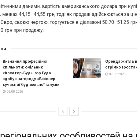
літичними даними, вартість американського долара при купі
 межах 44,15–44,55 грн, тоді як продаж здійснюється за ці
. Євро, своєю чергою, торгується в діапазоні 50,70–51,25 гр
80 грн при продажу.
ини
Визнання професійної
Оренда житла в 
спільноти: очільник
стрімко зроста
«Креатор-Буд» Ігор Гуда
07.08.2026
здобув нагороду «Візіонер
сучасної будівельної галузі»
08.08.2026
регіональних особливостей на 