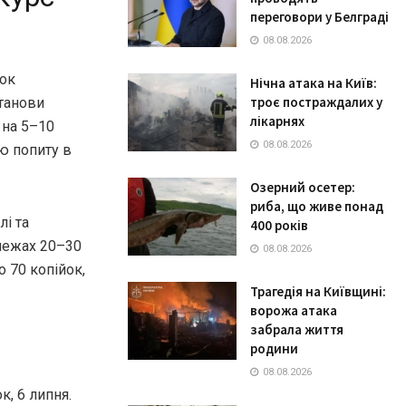
переговори у Белграді
08.08.2026
нок
Нічна атака на Київ:
троє постраждалих у
станови
лікарнях
 на 5–10
08.08.2026
ю попиту в
Озерний осетер:
риба, що живе понад
лі та
400 років
межах 20–30
08.08.2026
о 70 копійок,
Трагедія на Київщині:
ворожа атака
забрала життя
родини
08.08.2026
, 6 липня.