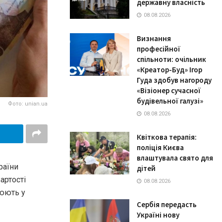
державну власність
08.08.2026
Визнання
професійної
спільноти: очільник
«Креатор-Буд» Ігор
Гуда здобув нагороду
«Візіонер сучасної
будівельної галузі»
Фото: unian.ua
08.08.2026
Квіткова терапія:
поліція Києва
влаштувала свято для
раїни
дітей
артості
08.08.2026
цюють у
Сербія передасть
Україні нову