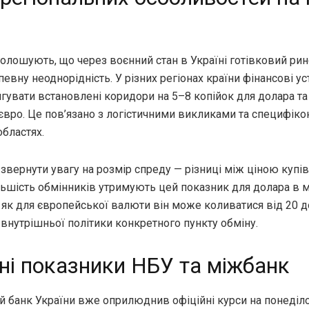
голошують, що через воєнний стан в Україні готівковий ри
евну неоднорідність. У різних регіонах країни фінансові у
гувати встановлені коридори на 5–8 копійок для долара та
євро. Це пов’язано з логістичними викликами та специфіко
бластях.
звернути увагу на розмір спреду — різниці між ціною купів
льшість обмінників утримують цей показник для долара в 
і як для європейської валюти він може коливатися від 20 д
внутрішньої політики конкретного пункту обміну.
ні показники НБУ та міжбанк
 банк України вже оприлюднив офіційні курси на понеділок