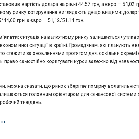
тановив вартість долара на рівні 44,57 грн, а євро — 51,02 г
кому ринку котирування виглядають дещо вищими: долар 
5/44,68 грн, а євро — 51,12/51,14 грн.
’ятати:
ситуація на валютному ринку залишається чутлив
 економічної ситуації в країні. Громадянам, які планують ве
рто стежити за оновленнями протягом дня, оскільки окремі 
 право самостійно коригувати курси залежно від наявності
, можна сказати, що ринок зберігає помірну волатильність,
алишаються головним орієнтиром для фінансової системи У
робочий тиждень.
.ua