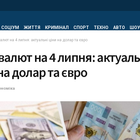
СОЦІУМ
ЖИТТЯ
КРИМІНАЛ
СПОРТ
ТЕХНО
АВТО
ШОУ
алют на 4 липня: актуальні ціни на долар та євро
валют на 4 липня: актуаль
на долар та євро
ономіка