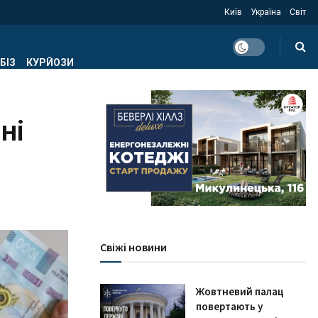
Київ
Україна
Світ
БІЗ
КУРЙОЗИ
ні
Свіжі новини
Жовтневий палац
повертають у