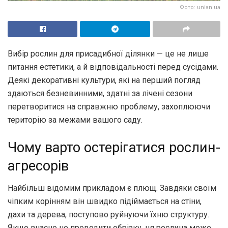
Фото: unian.ua
Вибір рослин для присадибної ділянки — це не лише
питання естетики, а й відповідальності перед сусідами.
Деякі декоративні культури, які на перший погляд
здаються безневинними, здатні за лічені сезони
перетворитися на справжню проблему, захоплюючи
територію за межами вашого саду.
Чому варто остерігатися рослин-
агресорів
Найбільш відомим прикладом є плющ. Завдяки своїм
чіпким корінням він швидко підіймається на стіни,
дахи та дерева, поступово руйнуючи їхню структуру.
Якщо вчасно не проводити обрізку, ця рослина може