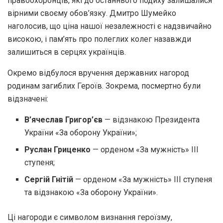
правоохоронців, які до останнього подиху залишалися
вірними своєму обов’язку. Дмитро Шумейко
наголосив, що ціна нашої незалежності є надзвичайно
високою, і пам’ять про полеглих колег назавжди
залишиться в серцях українців.
Окремо відбулося вручення державних нагород
родинам загиблих Героїв. Зокрема, посмертно були
відзначені:
В’ячеслав Григор’єв
— відзнакою Президента
України «За оборону України»;
Руслан Гриценко
— орденом «За мужність» ІІІ
ступеня;
Сергій Гнітій
— орденом «За мужність» ІІІ ступеня
та відзнакою «За оборону України».
Ці нагороди є символом визнання героїзму,