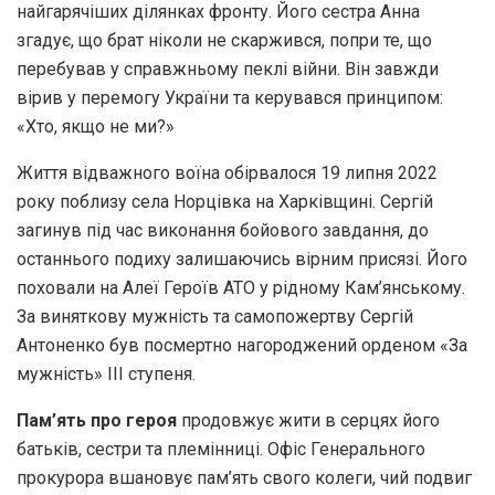
найгарячіших ділянках фронту. Його сестра Анна
згадує, що брат ніколи не скаржився, попри те, що
перебував у справжньому пеклі війни. Він завжди
вірив у перемогу України та керувався принципом:
«Хто, якщо не ми?»
Життя відважного воїна обірвалося 19 липня 2022
року поблизу села Норцівка на Харківщині. Сергій
загинув під час виконання бойового завдання, до
останнього подиху залишаючись вірним присязі. Його
поховали на Алеї Героїв АТО у рідному Кам’янському.
За виняткову мужність та самопожертву Сергій
Антоненко був посмертно нагороджений орденом «За
мужність» ІІІ ступеня.
Пам’ять про героя
продовжує жити в серцях його
батьків, сестри та племінниці. Офіс Генерального
прокурора вшановує пам’ять свого колеги, чий подвиг