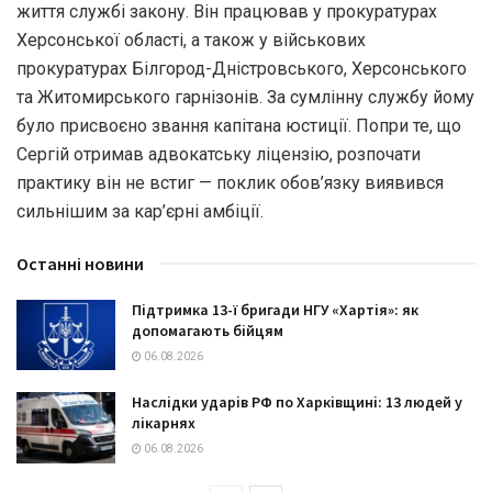
життя службі закону. Він працював у прокуратурах
Херсонської області, а також у військових
прокуратурах Білгород-Дністровського, Херсонського
та Житомирського гарнізонів. За сумлінну службу йому
було присвоєно звання капітана юстиції. Попри те, що
Сергій отримав адвокатську ліцензію, розпочати
практику він не встиг — поклик обов’язку виявився
сильнішим за кар’єрні амбіції.
Останні новини
Підтримка 13-ї бригади НГУ «Хартія»: як
допомагають бійцям
06.08.2026
Наслідки ударів РФ по Харківщині: 13 людей у
лікарнях
06.08.2026