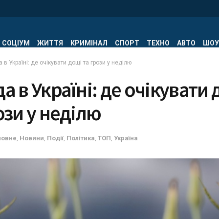
СОЦІУМ
ЖИТТЯ
КРИМІНАЛ
СПОРТ
ТЕХНО
АВТО
ШОУ
 в Україні: де очікувати дощі та грози у неділю
а в Україні: де очікувати
ози у неділю
ловне
,
Новини
,
Події
,
Політика
,
ТОП
,
Україна