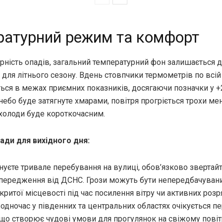
ратурний режим та комфорт
рність опадів, загальний температурний фон залишається 
ля літнього сезону. Вдень стовпчики термометрів по всій 
ься в межах приємних показників, досягаючи позначки у +2
 небо буде затягнуте хмарами, повітря прогріється трохи ме
охолоди буде короткочасним.
ади для вихідного дня:
уєте тривале перебування на вулиці, обов’язково звертайт
опередження від ДСНС. Грози можуть бути непередбачуван
критої місцевості під час посилення вітру чи активних розр
Водночас у південних та центральних областях очікується 
 що створює чудові умови для прогулянок на свіжому повітр