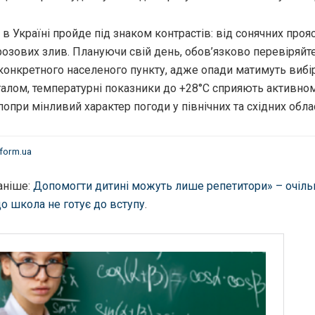
 в Україні пройде під знаком контрастів: від сонячних проя
розових злив. Плануючи свій день, обов’язково перевіряйт
конкретного населеного пункту, адже опади матимуть виб
агалом, температурні показники до +28°C сприяють активно
попри мінливий характер погоди у північних та східних обла
nform.ua
аніше:
Допомогти дитині можуть лише репетитори» – очіл
о школа не готує до вступу
.