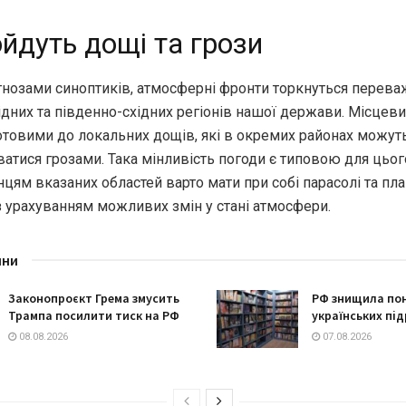
йдуть дощі та грози
огнозами синоптиків, атмосферні фронти торкнуться перев
хідних та південно-східних регіонів нашої держави. Місце
готовими до локальних дощів, які в окремих районах можут
тися грозами. Така мінливість погоди є типовою для цього
ям вказаних областей варто мати при собі парасолі та пла
з урахуванням можливих змін у стані атмосфери.
ини
Законопроєкт Грема змусить
РФ знищила по
Трампа посилити тиск на РФ
українських під
08.08.2026
07.08.2026