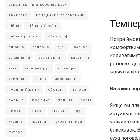
вакцинація від коронавірусу
вбивство
володимир зеленський
Темпе
війна
війна в Україні
війна з росією
війна з рф
Попри ймові
комфортним д
військо
головне
діти
загиблі
коливатимут
закарпаття
зеленський
карантин
регіонах, де
київ
коронавірус
корупція
відчуття пр
кримінал
львів
мобілізація
Важливі пор
новини України
обстріл
погода
польща
політика
поліція
росія
Якщо ви план
смерть
спорт
столиця
суд
актуальні п
уникайте від
україна
українці
укрзалізниця
блискавок. 
футбол
суха погода,