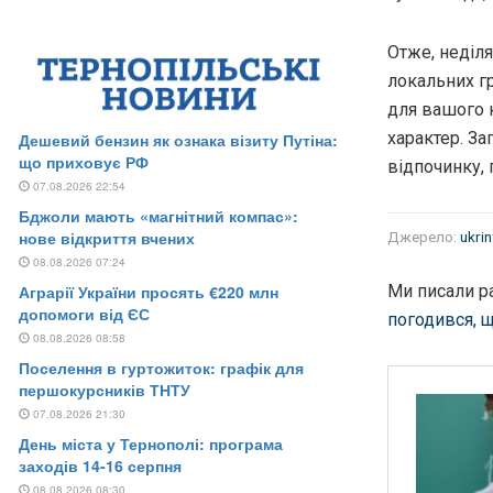
Отже, неділя
локальних г
для вашого 
характер. З
відпочинку, 
Джерело:
ukri
Ми писали р
погодився, щ