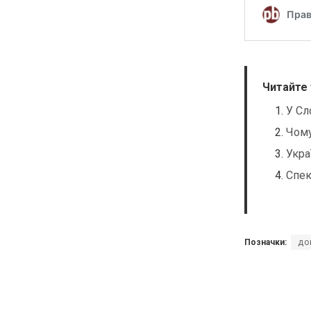
Читайте
У Сл
Чому
Укра
Спек
Позначки:
до