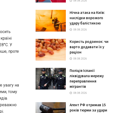
08.08.2026
Нічна атака на Київ:
наслідки ворожого
удару балістикою
08.08.2026
досить
країні
Користь родзинок: чи
8°C. У
варто додавати їх у
нше, проте
раціон
08.08.2026
Поліція Іспанії
ліквідувала мережу
переправлення
е увагу на
мігрантів
ими, тому
08.08.2026
ядів
переважно
Агент РФ отримав 15
років тюрми за удари
і.