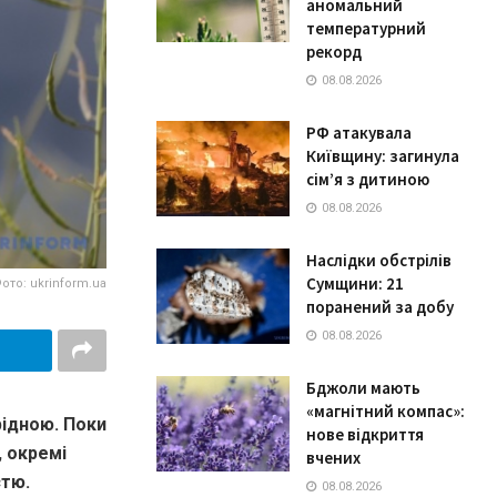
аномальний
температурний
рекорд
08.08.2026
РФ атакувала
Київщину: загинула
сім’я з дитиною
08.08.2026
Наслідки обстрілів
Сумщини: 21
ото: ukrinform.ua
поранений за добу
08.08.2026
Бджоли мають
«магнітний компас»:
рідною. Поки
нове відкриття
, окремі
вчених
стю.
08.08.2026