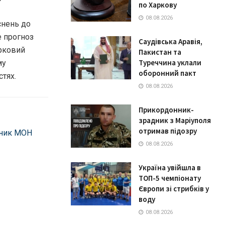
по Харкову
08.08.2026
снень до
е прогноз
Саудівська Аравія,
ірковий
Пакистан та
Туреччина уклали
му
оборонний пакт
стях.
08.08.2026
Прикордонник-
зрадник з Маріуполя
отримав підозру
ьник МОН
08.08.2026
Україна увійшла в
ТОП-5 чемпіонату
Європи зі стрибків у
воду
08.08.2026