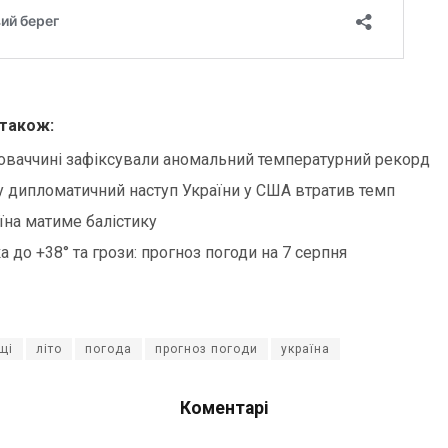
 також:
оваччині зафіксували аномальний температурний рекорд
 дипломатичний наступ України у США втратив темп
їна матиме балістику
а до +38° та грози: прогноз погоди на 7 серпня
щі
літо
погода
прогноз погоди
україна
Коментарі