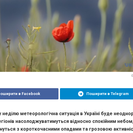
Ф
оширити в Facebook
Поширити в Telegram
 неділю метеорологічна ситуація в Україні буде неодно
егіонів насолоджуватимуться відносно спокійним небом
кнуться з короткочасними опадами та грозовою активні