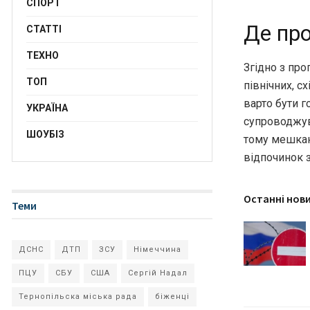
СПОРТ
Де про
СТАТТІ
ТЕХНО
Згідно з пр
ТОП
північних, с
варто бути 
УКРАЇНА
супроводжува
ШОУБІЗ
тому мешканц
відпочинок 
Останні нов
Теми
ДСНС
ДТП
ЗСУ
Німеччина
ПЦУ
СБУ
США
Сергій Надал
Тернопільска міська рада
біженці