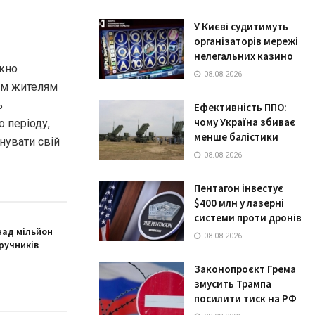
У Києві судитимуть
організаторів мережі
нелегальних казино
ажно
08.08.2026
вим жителям
ь
Ефективність ППО:
чому Україна збиває
 періоду,
менше балістики
нувати свій
08.08.2026
Пентагон інвестує
$400 млн у лазерні
системи проти дронів
над мільйон
08.08.2026
ручників
Законопроєкт Грема
змусить Трампа
посилити тиск на РФ