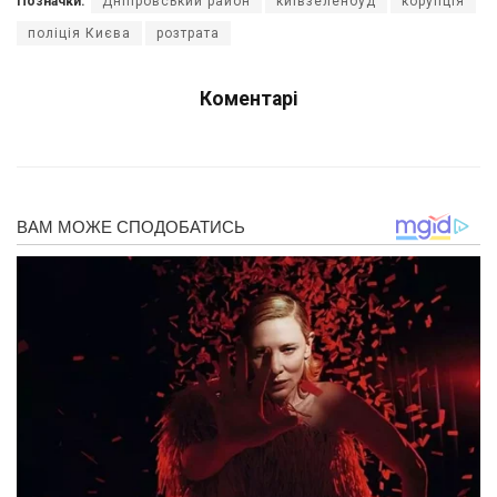
Позначки:
Дніпровський район
київзеленбуд
корупція
поліція Києва
розтрата
Коментарі