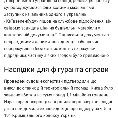
Дніпровського управління поліції, реалізація проєкту
супроводжувалася фінансовими махінаціями.
Заступник начальника одного з управлінь
«Київзеленбуду» пішов на службове підроблення: він
свідомо завищив ціни на будівельні матеріали у
кошторисній документації. Підписавши документи з
неправдивими даними, посадовець забезпечив
перерахування бюджетних коштів на рахунки
підрядника, частину з яких згодом було привласнено.
Наслідки для фігуранта справи
Проведені судові експертизи підтвердили, що
внаслідок таких дій територіальній громаді Києва було
завдано збитків на суму понад 1,1 мільйона гривень.
Наразі правоохоронці завершили першочергові слідчі
дії та повідомили експосадовцю про підозру за ч. 5 ст.
191 Кримінального кодексу України.