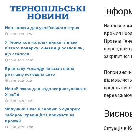
Інформ
На тлі бойо
Кремля неод
Проте в Ген
підрозділи 
закріпитися 
Попри значні
відмовляєтьс
продовжують
переважаючи
Висно
Ситуація в 