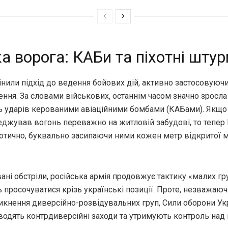
а ворога: КАБи та піхотні шту
нили підхід до ведення бойових дій, активно застосовуючи
ння. За словами військових, останнім часом значно зросла
ть ударів керованими авіаційними бомбами (КАБами). Якщо
еджував вогонь переважно на житловій забудові, то тепер
отично, буквально засипаючи ними кожен метр відкритої м
ні обстріли, російська армія продовжує тактику «малих гр
просочуватися крізь українські позиції. Проте, незважаючи
икнення диверсійно-розвідувальних груп, Сили оборони Ук
водять контрдиверсійні заходи та утримують контроль над 