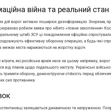
аційна війна та реальний стан
вих дій ворог активно поширює дезінформацію. Зокрема, п
норазово робили заяви про нібито «повне захоплення» Кос
еральному штабі ЗСУ ці повідомлення офіційно спростували
продовжують ефективну оборонну операцію, а будь-які спр
в межах міста наражаються на жорстку відсіч.
 втрати, які російська армія несе на цьому напрямку, ворог
я від планів щодо подальшого наступу. Українські військо
 тримати оборону, демонструючи стійкість перед обличчя
х сил противника.
вок
Костянтинівці залишається динамічною та напруженою. Попр