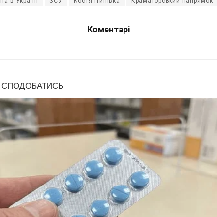
йна в Україні
ЗСУ
Костянтинівка
Краматорський напрямок
Коментарі