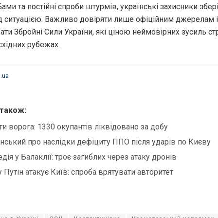
ами та постійні спроби штурмів, українські захисники збер
д ситуацією. Важливо довіряти лише офіційним джерелам 
ати Збройні Сили України, які ціною неймовірних зусиль с
східних рубежах.
.ua
 також:
ти ворога: 1330 окупантів ліквідовано за добу
нський про наслідки дефіциту ППО після ударів по Києву
едія у Балаклії: троє загиблих через атаку дронів
 Путін атакує Київ: спроба врятувати авторитет