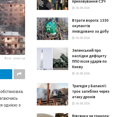
приховування СЗЧ
06.08.2026
Втрати ворога: 1330
окупантів
ліквідовано за добу
06.08.2026
Зеленський про
наслідки дефіциту
Фото: unian.ua
ППО після ударів по
Києву
06.08.2026
Трагедія у Балаклії:
троє загиблих через
обстановка.
атаку дронів
магаючись
06.08.2026
ся однією з
Вівсянка чи гранола: