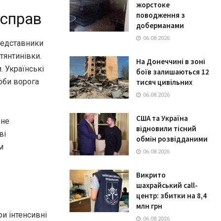
жорстоке
 справ
поводження з
доберманами
06.08.2026
редставники
тянтинівки.
На Донеччині в зоні
. Українські
боїв залишаються 12
оби ворога
тисяч цивільних
06.08.2026
США та Україна
 не
відновили тісний
ві
обмін розвідданими
м
06.08.2026
Викрито
шахрайський call-
центр: збитки на 8,4
млн грн
и інтенсивні
06.08.2026