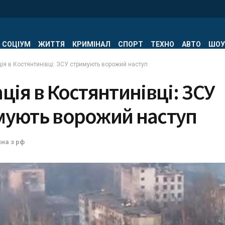
СОЦІУМ
ЖИТТЯ
КРИМІНАЛ
СПОРТ
ТЕХНО
АВТО
ШОУ
ія в Костянтинівці: ЗСУ стримують ворожий наступ
ція в Костянтинівці: ЗСУ
мують ворожий наступ
йна з рф