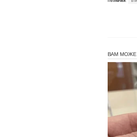
Позначки:
ві