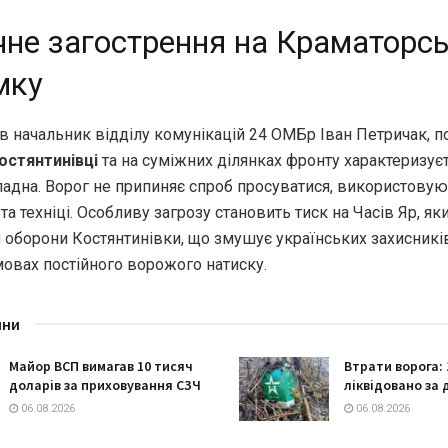
чне загострення на Краматорс
мку
в начальник відділу комунікацій 24 ОМБр Іван Петричак, п
Костянтинівці
та на суміжних ділянках фронту характеризує
ладна. Ворог не припиняє спроб просуватися, використову
 та техніці. Особливу загрозу становить тиск на Часів Яр, як
 оборони Костянтинівки, що змушує українських захисникі
мовах постійного ворожого натиску.
ини
Майор ВСП вимагав 10 тисяч
Втрати ворога: 
доларів за приховування СЗЧ
ліквідовано за 
06.08.2026
06.08.2026