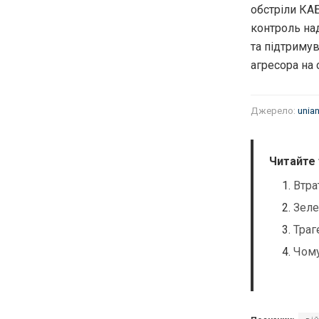
обстріли КАБ
контроль на
та підтримув
агресора на 
Джерело:
unian
Читайте
Втра
Зеле
Траг
Чому