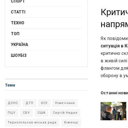
СПОРТ
Крити
СТАТТІ
напря
ТЕХНО
ТОП
Як повідоми
УКРАЇНА
ситуація в 
критично ск
ШОУБІЗ
в живій силі
флангом для
оборону в у
Теми
Останні нов
ДСНС
ДТП
ЗСУ
Німеччина
ПЦУ
СБУ
США
Сергій Надал
Тернопільска міська рада
біженці