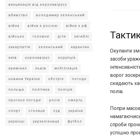
вакцинація від коронавірусу
вбивство
володимир зеленський
війна
війна з росією
війна з рф
Тактик
військо
головне
діти
загиблі
закарпаття
зеленський
карантин
Окупанти змі
київ
коронавірус
корупція
засоби ураже
інтенсивніс
кримінал
львів
мобілізація
ворог зосер
новини України
обстріл
погода
скидають ха
польща
політика
поліція
полів.
прогноз погоди
росія
смерть
Попри масова
спорт
столиця
суд
україна
намагаючись 
українці
укрзалізниця
футбол
спроби прон
успішно про