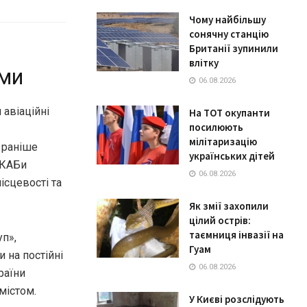
Чому найбільшу
сонячну станцію
Британії зупинили
влітку
рми
06.08.2026
 авіаційні
На ТОТ окупанти
посилюють
мілітаризацію
 раніше
українських дітей
 КАБи
06.08.2026
ісцевості та
Як змії захопили
цілий острів:
таємниця інвазії на
уп»,
Гуам
 на постійні
06.08.2026
раїни
містом.
У Києві розслідують