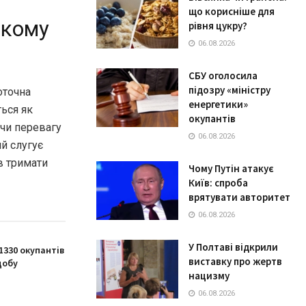
що корисніше для
ькому
рівня цукру?
06.08.2026
СБУ оголосила
підозру «міністру
оточна
енергетики»
ться як
окупантів
ючи перевагу
06.08.2026
ий слугує
в тримати
Чому Путін атакує
Київ: спроба
врятувати авторитет
06.08.2026
У Полтаві відкрили
1330 окупантів
виставку про жертв
добу
нацизму
06.08.2026