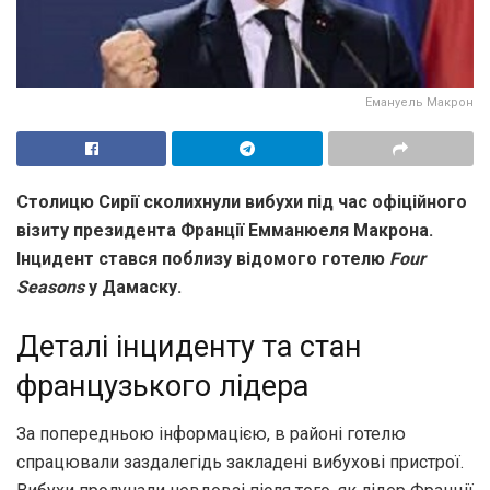
Емануель Макрон
Столицю Сирії сколихнули вибухи під час офіційного
візиту президента Франції Емманюеля Макрона.
Інцидент стався поблизу відомого готелю
Four
Seasons
у Дамаску.
Деталі інциденту та стан
французького лідера
За попередньою інформацією, в районі готелю
спрацювали заздалегідь закладені вибухові пристрої.