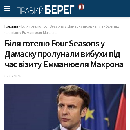
Головна
»
Біля готелю Four Seasons у Дамаску пролунали вибухи під
час візиту Емманюеля Макрона
Біля готелю Four Seasons у
Дамаску пролунали вибухи під
час візиту Емманюеля Макрона
07.07.2026