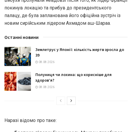
Вибухи пролунали невдовзі після того, як лідер Франції
покинув локацію та прибув до президентського
палацу, де була запланована його офіційна зустріч із
новим сирійським лідером Ахмадом аш-Шараа.
Останні новини
Землетрус у Японії: кількість жертв зросла до
39
08.08.2026
Полуниця чи лохина: що корисніше для
здоров’я?
08.08.2026
Наразі відомо про таке: