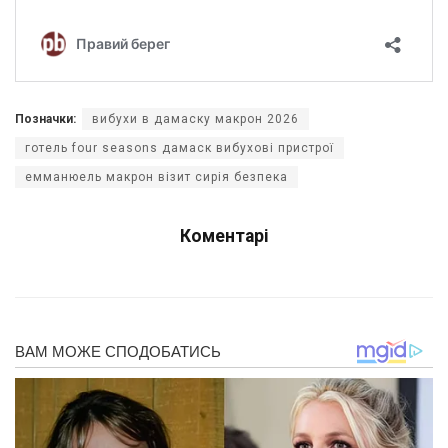
Позначки:
вибухи в дамаску макрон 2026
готель four seasons дамаск вибухові пристрої
емманюель макрон візит сирія безпека
Коментарі