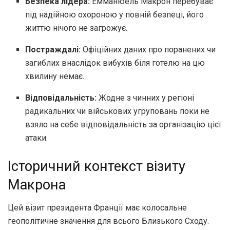
Безпека лідера:
Емманюель Макрон перебуває
під надійною охороною у повній безпеці, його
життю нічого не загрожує.
Постраждалі:
Офіційних даних про поранених чи
загиблих внаслідок вибухів біля готелю на цю
хвилину немає.
Відповідальність:
Жодне з чинних у регіоні
радикальних чи військових угруповань поки не
взяло на себе відповідальність за організацію цієї
атаки.
Історичний контекст візиту
Макрона
Цей візит президента Франції має колосальне
геополітичне значення для всього Близького Сходу.