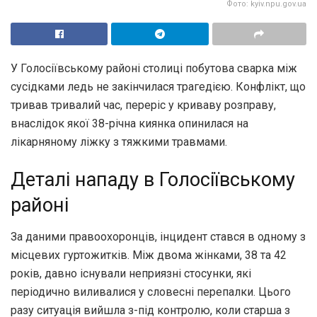
Фото: kyiv.npu.gov.ua
У Голосіївському районі столиці побутова сварка між
сусідками ледь не закінчилася трагедією. Конфлікт, що
тривав тривалий час, переріс у криваву розправу,
внаслідок якої 38-річна киянка опинилася на
лікарняному ліжку з тяжкими травмами.
Деталі нападу в Голосіївському
районі
За даними правоохоронців, інцидент стався в одному з
місцевих гуртожитків. Між двома жінками, 38 та 42
років, давно існували неприязні стосунки, які
періодично виливалися у словесні перепалки. Цього
разу ситуація вийшла з-під контролю, коли старша з