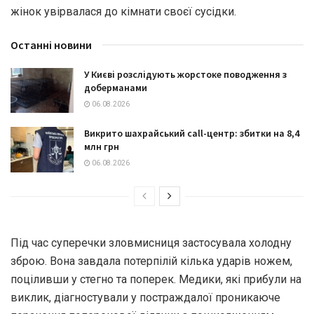
жінок увірвалася до кімнати своєї сусідки.
Останні новини
У Києві розслідують жорстоке поводження з
доберманами
06.08.2026
Викрито шахрайський call-центр: збитки на 8,4
млн грн
06.08.2026
Під час суперечки зловмисниця застосувала холодну
зброю. Вона завдала потерпілій кілька ударів ножем,
поціливши у стегно та поперек. Медики, які прибули на
виклик, діагностували у постраждалої проникаюче