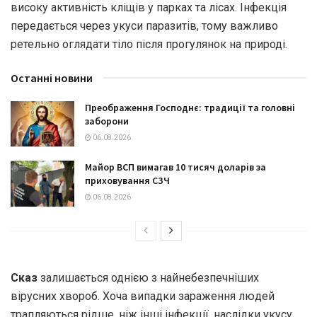
високу активність кліщів у парках та лісах. Інфекція
передається через укуси паразитів, тому важливо
ретельно оглядати тіло після прогулянок на природі.
Останні новини
Преображення Господнє: традиції та головні
заборони
06.08.2026
Майор ВСП вимагав 10 тисяч доларів за
приховування СЗЧ
06.08.2026
Сказ
залишається однією з найнебезпечніших
вірусних хвороб. Хоча випадки зараження людей
трапляються рідше, ніж інші інфекції, наслідки укусу