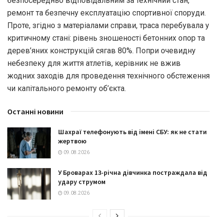
безпосередньо відповідальним за технічний стан,
ремонт та безпечну експлуатацію спортивної споруди.
Проте, згідно з матеріалами справи, траса перебувала у
критичному стані: рівень зношеності бетонних опор та
дерев’яних конструкцій сягав 80%. Попри очевидну
небезпеку для життя атлетів, керівник не вжив
жодних заходів для проведення технічного обстеження
чи капітального ремонту об’єкта.
Останні новини
Шахраї телефонують від імені СБУ: як не стати
жертвою
09.08.2026
У Броварах 13-річна дівчинка постраждала від
удару струмом
09.08.2026