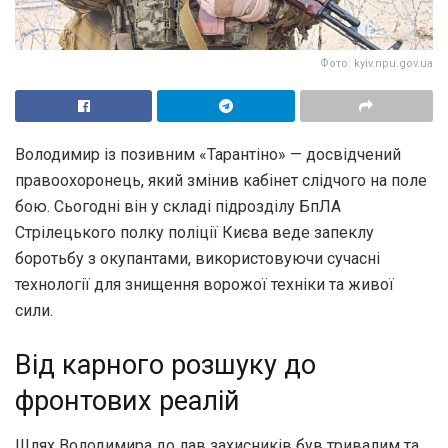
Фото: kyiv.npu.gov.ua
Володимир із позивним «Тарантіно» — досвідчений
правоохоронець, який змінив кабінет слідчого на поле
бою. Сьогодні він у складі підрозділу БпЛА
Стрілецького полку поліції Києва веде запеклу
боротьбу з окупантами, використовуючи сучасні
технології для знищення ворожої техніки та живої
сили.
Від карного розшуку до
фронтових реалій
Шлях Володимира до лав захисників був тривалим та