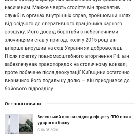
насиченим. Майже чверть століття він присвятив
службі в органах внутрішніх справ, пройшовши шлях
від слідчого до оперативного працівника карного
розшуку. Його досвід боротьби з небезпечними
злочинцями став у пригоді, коли у 2015 році він
вперше вирушив на схід України як доброволець.
Після початку повномасштабного вторгнення РФ він
забезпечував правопорядок на столичному вокзалі,
проте побачене після деокупації Київщини остаточно
визначило його подальшу долю — він приєднався до
бойового підрозділу.
Останні новини
Зеленський про наслідки дефіциту ППО після
ударів по Києву
06.08.2026