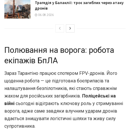
Трагедія у Балаклії: троє загиблих через атаку
дронів
06.08.2026
Полювання на ворога: робота
екіпажів БпЛА
Зараз Тарантіно працює спотером FPV-дронів. Його
щоденна робота — це підготовка боєприпасів та
налаштування безпілотників, які стають справжнім
жахом для російських загарбників.
Поліцейські на
війні
сьогодні відіграють ключову роль у стримуванні
ворога, адже саме завдяки влучним ударам дронів
вдається знищувати логістичні шляхи та живу силу
супротивника.